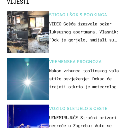
VIJESTI
STIGAO I ŠOK S BOOKINGA
VIDEO Gošća izazvala požar
luksuznog apartmana. Vlasnik:
"Dok je gorjelo, smijali su
se, pili i pokazivali mi
srednji prst"
VREMENSKA PROGNOZA
Nakon vrhunca toplinskog vala
stiže osvježenje: Dokad će
trajati otkrio je meteorolog
VOZILO SLETJELO S CESTE
UZNEMIRUJUĆE Strašni prizori
nesreće u Zagrebu: Auto se