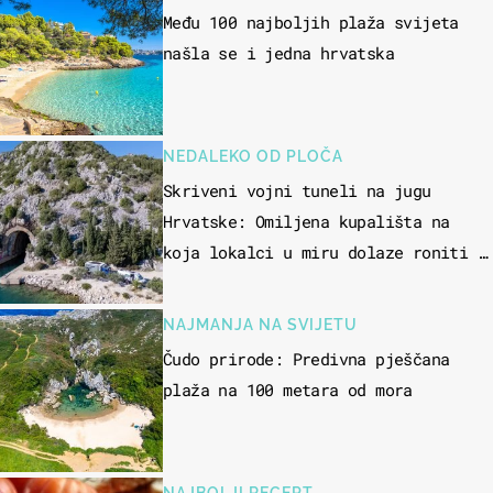
Među 100 najboljih plaža svijeta
našla se i jedna hrvatska
NEDALEKO OD PLOČA
Skriveni vojni tuneli na jugu
Hrvatske: Omiljena kupališta na
koja lokalci u miru dolaze roniti i
skakati u more
NAJMANJA NA SVIJETU
Čudo prirode: Predivna pješčana
plaža na 100 metara od mora