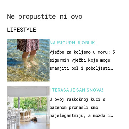
Ne propustite ni ovo
LIFESTYLE
NAJSIGURNIJI OBLIK
REKREACIJE
Vježbe za koljeno u moru: 5
sigurnih vježbi koje mogu
smanjiti bol i poboljšati
pokretljivost
I TERASA JE SAN SNOVA!
U ovoj raskošnoj kući s
bazenom pronašli smo
najelegantniju, a možda i
najljepšu bijelu kuhinju