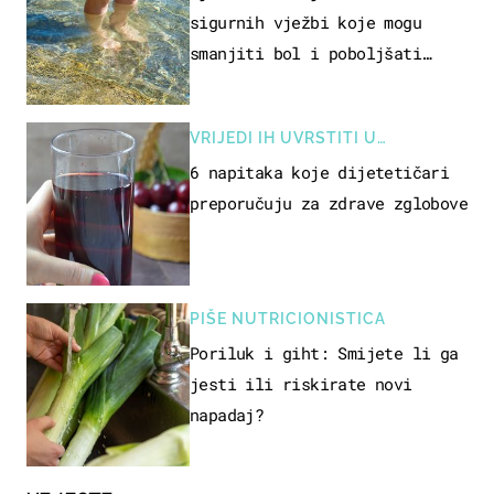
sigurnih vježbi koje mogu
smanjiti bol i poboljšati
pokretljivost
VRIJEDI IH UVRSTITI U
PREHRANU
6 napitaka koje dijetetičari
preporučuju za zdrave zglobove
PIŠE NUTRICIONISTICA
Poriluk i giht: Smijete li ga
jesti ili riskirate novi
napadaj?