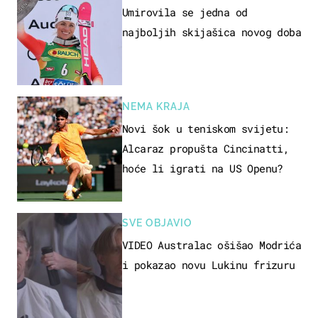
Umirovila se jedna od
najboljih skijašica novog doba
NEMA KRAJA
Novi šok u teniskom svijetu:
Alcaraz propušta Cincinatti,
hoće li igrati na US Openu?
SVE OBJAVIO
VIDEO Australac ošišao Modrića
i pokazao novu Lukinu frizuru