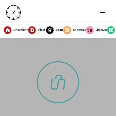
Dnevnik.hr
Vijesti
Sport
Showbizz
Lifestyle