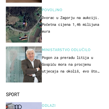
POVOLJNO
Dvorac u Zagorju na aukciji.
Početna cijena 1,46 milijuna
eura
MINISTARSTVO ODLUČILO
Pogon za preradu litija u
Gospiću mora na procjenu
utjecaja na okoliš, evo što
kaže ulagač
SPORT
ODLAZI