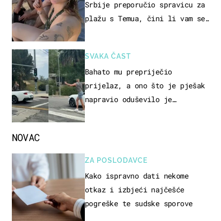
Srbije preporučio spravicu za
plažu s Temua, čini li vam se
ovo sigurnim?
SVAKA ČAST
Bahato mu prepriječio
prijelaz, a ono što je pješak
napravio oduševilo je
društvene mreže
NOVAC
ZA POSLODAVCE
Kako ispravno dati nekome
otkaz i izbjeći najčešće
pogreške te sudske sporove