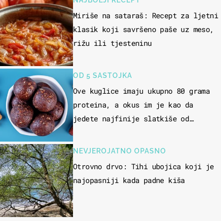
NAJBOLJI RECEPT
Miriše na sataraš: Recept za ljetni
klasik koji savršeno paše uz meso,
rižu ili tjesteninu
OD 5 SASTOJKA
Ove kuglice imaju ukupno 80 grama
proteina, a okus im je kao da
jedete najfinije slatkiše od
čokolade
NEVJEROJATNO OPASNO
Otrovno drvo: Tihi ubojica koji je
najopasniji kada padne kiša