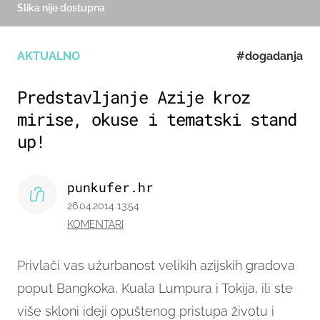
Slika nije dostupna
AKTUALNO
#dogadanja
Predstavljanje Azije kroz
mirise, okuse i tematski stand
up!
punkufer.hr
26.04.2014 13:54
KOMENTARI
Privlači vas
užurbanost velikih azijskih gradova
poput Bangkoka, Kuala Lumpura i Tokija, ili ste
više skloni ideji opuštenog pristupa životu i