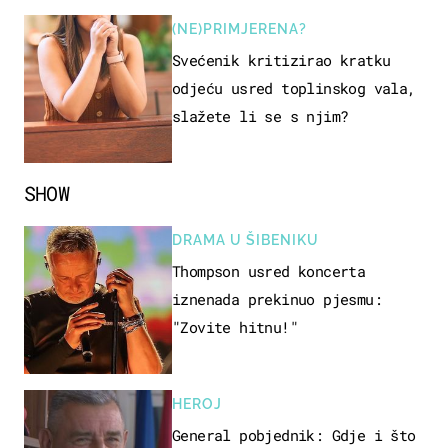
(NE)PRIMJERENA?
Svećenik kritizirao kratku
odjeću usred toplinskog vala,
slažete li se s njim?
SHOW
DRAMA U ŠIBENIKU
Thompson usred koncerta
iznenada prekinuo pjesmu:
"Zovite hitnu!"
HEROJ
General pobjednik: Gdje i što