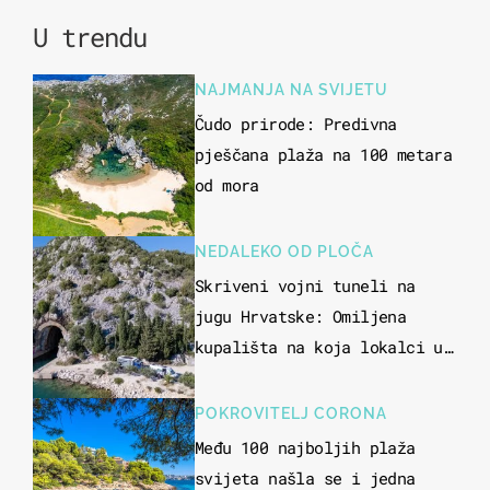
U trendu
NAJMANJA NA SVIJETU
Čudo prirode: Predivna
pješčana plaža na 100 metara
od mora
NEDALEKO OD PLOČA
Skriveni vojni tuneli na
jugu Hrvatske: Omiljena
kupališta na koja lokalci u
miru dolaze roniti i skakati
u more
POKROVITELJ CORONA
Među 100 najboljih plaža
svijeta našla se i jedna