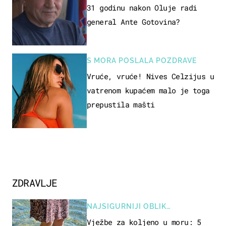
31 godinu nakon Oluje radi
general Ante Gotovina?
S MORA POSLALA POZDRAVE
Vruće, vruće! Nives Celzijus u
vatrenom kupaćem malo je toga
prepustila mašti
ZDRAVLJE
NAJSIGURNIJI OBLIK
REKREACIJE
Vježbe za koljeno u moru: 5