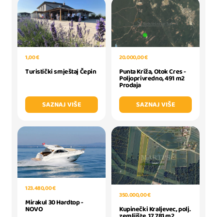
20.000,00 €
1,00 €
Punta Križa, Otok Cres -
Turistički smještaj Čepin
Poljoprivredno, 491 m2
Prodaja
SAZNAJ VIŠE
SAZNAJ VIŠE
123.480,00 €
350.000,00 €
Mirakul 30 Hardtop -
NOVO
Kupinečki Kraljevec, polj.
zemljište, 17.781 m2