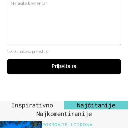
1500 znakova preostalo
Prijavite se
Inspirativno
Najčitanije
Najkomentiranije
POKROVITELJ CORONA