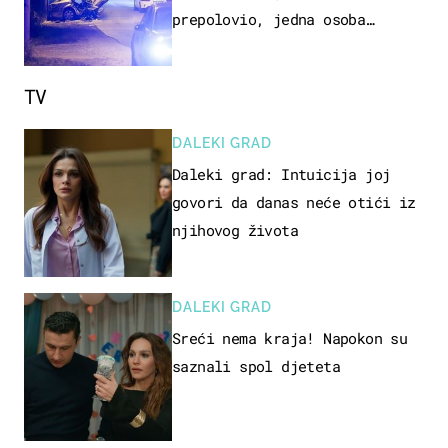
prepolovio, jedna osoba
poginula
TV
DALEKI GRAD
Daleki grad: Intuicija joj
govori da danas neće otići iz
njihovog života
DALEKI GRAD
Sreći nema kraja! Napokon su
saznali spol djeteta