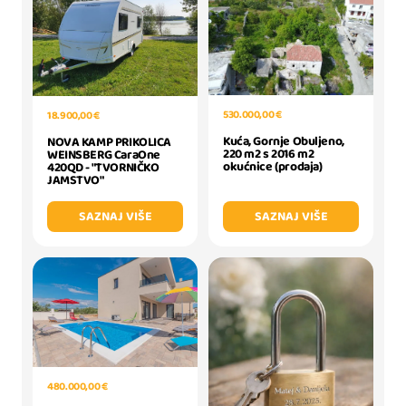
530.000,00 €
18.900,00 €
Kuća, Gornje Obuljeno,
NOVA KAMP PRIKOLICA
220 m2 s 2016 m2
WEINSBERG CaraOne
okućnice (prodaja)
420QD - "TVORNIČKO
JAMSTVO"
SAZNAJ VIŠE
SAZNAJ VIŠE
480.000,00 €