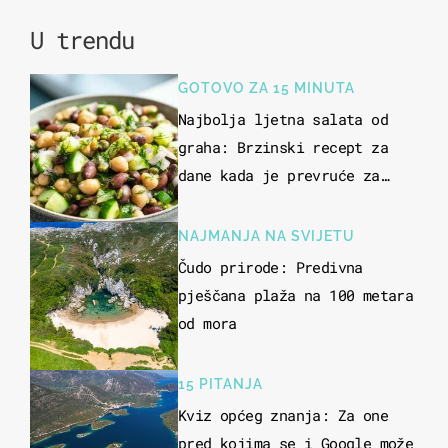
U trendu
GOTOVO ZA 15 MINUTA
Najbolja ljetna salata od
graha: Brzinski recept za
dane kada je prevruće za
kuhanje
NAJMANJA NA SVIJETU
Čudo prirode: Predivna
pješčana plaža na 100 metara
od mora
15 PITANJA
Kviz općeg znanja: Za one
pred kojima se i Google može