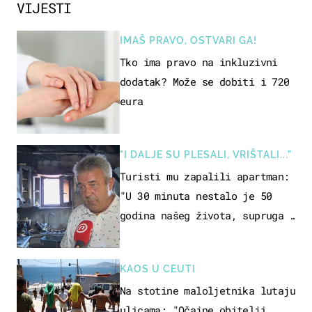
VIJESTI
IMAŠ PRAVO, OSTVARI GA!
Tko ima pravo na inkluzivni
dodatak? Može se dobiti i 720
eura
"I DALJE SU PLESALI, VRIŠTALI..."
Turisti mu zapalili apartman:
"U 30 minuta nestalo je 50
godina našeg života, supruga i
ja ne možemo oka sklopiti"
KAOS U CEUTI
Na stotine maloljetnika lutaju
ulicama: "Očajne obitelji