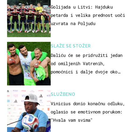
Golijada u Litvi: Hajduku
petarda i velika prednost uoči
uzvrata na Poljudu
SLAŽE SE STOŽER
Daliću će se pridružiti jedan
od omiljenih Vatrenih,
pomoćnici i dalje dvoje oko
ponude
SLUŽBENO
Vinicius donio konačnu odluku,
oglasio se emotivnom porukom:
"Hvala vam svima"