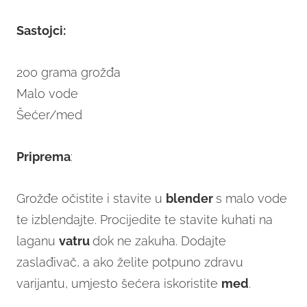
Sastojci:
200 grama grožđa
Malo vode
Šećer/med
Priprema
:
Grožđe očistite i stavite u
blender
s malo vode
te izblendajte. Procijedite te stavite kuhati na
laganu
vatru
dok ne zakuha. Dodajte
zaslađivač, a ako želite potpuno zdravu
varijantu, umjesto šećera iskoristite
med
.