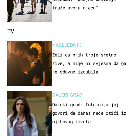
traže svoju djecu"
TV
NASLJEDNIK
Želi da njih troje sretno
žive, a nije ni svjesna da ga
je odavno izgubila
DALEKI GRAD
Daleki grad: Intuicija joj
govori da danas neće otići iz
njihovog života