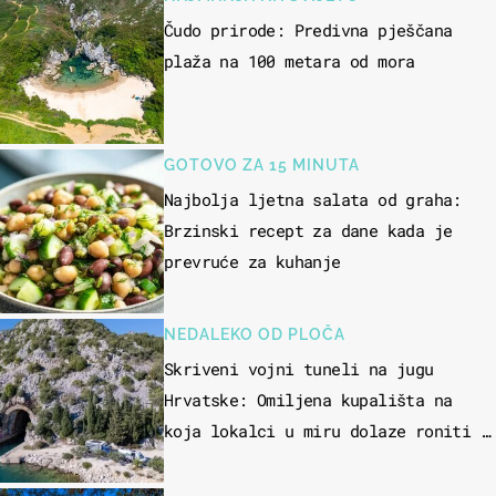
Čudo prirode: Predivna pješčana
plaža na 100 metara od mora
GOTOVO ZA 15 MINUTA
Najbolja ljetna salata od graha:
Brzinski recept za dane kada je
prevruće za kuhanje
NEDALEKO OD PLOČA
Skriveni vojni tuneli na jugu
Hrvatske: Omiljena kupališta na
koja lokalci u miru dolaze roniti i
skakati u more