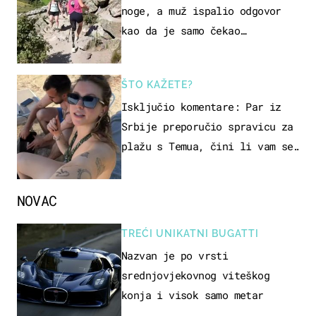
noge, a muž ispalio odgovor
kao da je samo čekao…
ŠTO KAŽETE?
Isključio komentare: Par iz
Srbije preporučio spravicu za
plažu s Temua, čini li vam se
ovo sigurnim?
NOVAC
TREĆI UNIKATNI BUGATTI
Nazvan je po vrsti
srednjovjekovnog viteškog
konja i visok samo metar