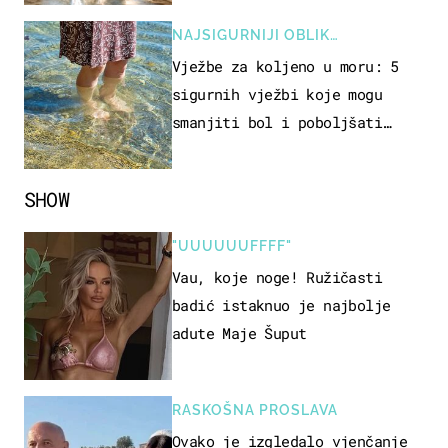
NAJSIGURNIJI OBLIK
REKREACIJE
Vježbe za koljeno u moru: 5
sigurnih vježbi koje mogu
smanjiti bol i poboljšati
pokretljivost
SHOW
"UUUUUUFFFF"
Vau, koje noge! Ružičasti
badić istaknuo je najbolje
adute Maje Šuput
RASKOŠNA PROSLAVA
Ovako je izgledalo vjenčanje