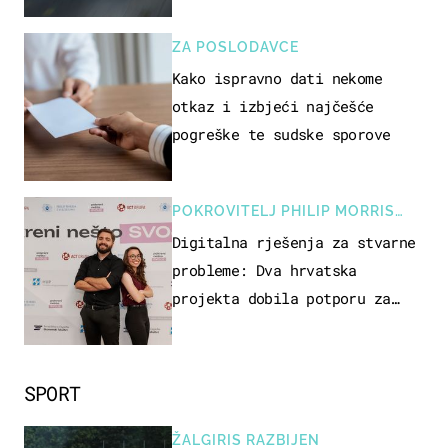
ZA POSLODAVCE
Kako ispravno dati nekome
otkaz i izbjeći najčešće
pogreške te sudske sporove
POKROVITELJ PHILIP MORRIS
ZAGREB
Digitalna rješenja za stvarne
probleme: Dva hrvatska
projekta dobila potporu za
razvoj
SPORT
ŽALGIRIS RAZBIJEN