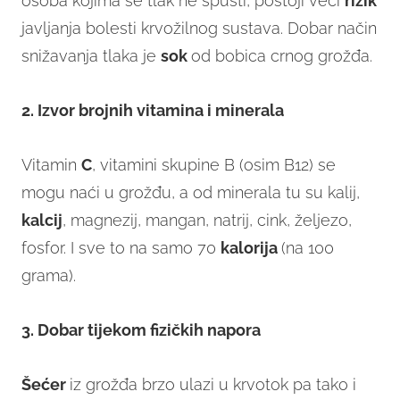
osoba kojima se tlak ne spusti, postoji veći
rizik
javljanja bolesti krvožilnog sustava. Dobar način
snižavanja tlaka je
sok
od bobica crnog grožđa.
2. Izvor brojnih vitamina i minerala
Vitamin
C
, vitamini skupine B (osim B12) se
mogu naći u grožđu, a od minerala tu su kalij,
kalcij
, magnezij, mangan, natrij, cink, željezo,
fosfor. I sve to na samo 70
kalorija
(na 100
grama).
3. Dobar tijekom fizičkih napora
Šećer
iz grožđa brzo ulazi u krvotok pa tako i