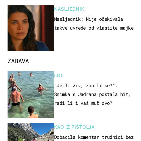
NASLJEDNIK
Nasljednik: Nije očekivala
takve uvrede od vlastite majke
ZABAVA
LOL
"Je li živ, zna li se?":
Snimka s Jadrana postala hit,
radi li i vaš muž ovo?
KAO IZ PIŠTOLJA
Dobacila komentar trudnici bez