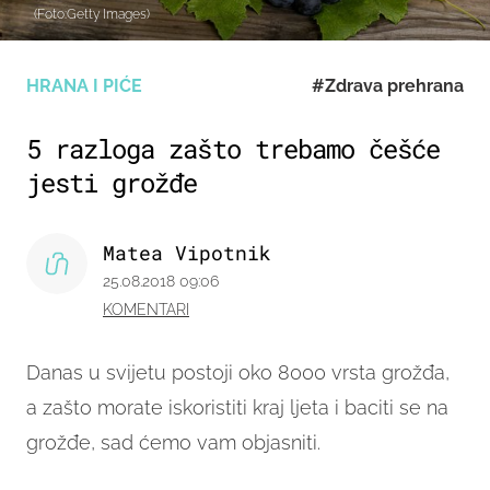
(Foto:Getty Images)
HRANA I PIĆE
#Zdrava prehrana
5 razloga zašto trebamo češće
jesti grožđe
Matea Vipotnik
25.08.2018 09:06
KOMENTARI
Danas u svijetu postoji oko 8000 vrsta grožđa,
a zašto morate iskoristiti kraj ljeta i baciti se na
grožđe, sad ćemo vam objasniti.