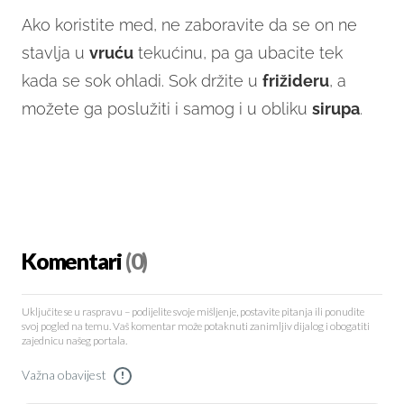
Ako koristite med, ne zaboravite da se on ne
stavlja u
vruću
tekućinu, pa ga ubacite tek
kada se sok ohladi. Sok držite u
frižideru
, a
možete ga poslužiti i samog i u obliku
sirupa
.
Komentari
(0)
Uključite se u raspravu – podijelite svoje mišljenje, postavite pitanja ili ponudite
svoj pogled na temu. Vaš komentar može potaknuti zanimljiv dijalog i obogatiti
zajednicu našeg portala.
Važna obavijest
!