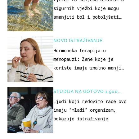
sigurnih vježbi koje mogu
smanjiti bol i poboljšati
pokretljivost
NOVO ISTRAŽIVANJE
Hormonska terapija u
menopauzi: Žene koje je
koriste imaju znatno manji
rizik od ovoga
STUDIJA NA GOTOVO 1.900
OSOBA
Ljudi koji redovito rade ovo
imaju “mlađi” organizam,
pokazuje istraživanje