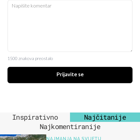
1500 znakova preostalo
Prijavite se
Inspirativno
Najčitanije
Najkomentiranije
NAJMANJA NA SVIJETU