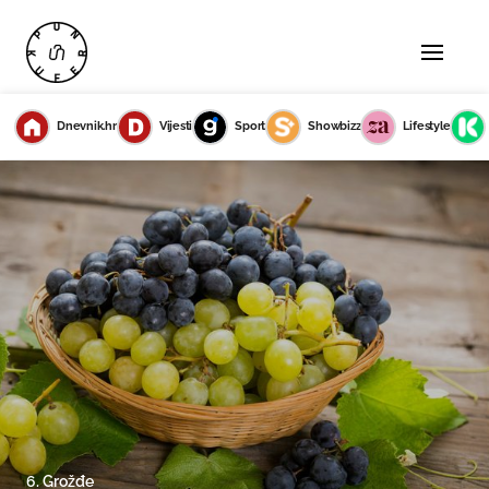
Dnevnik.hr
Vijesti
Sport
Showbizz
Lifestyle
6. Grožđe