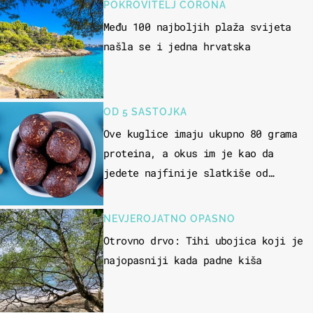
POKROVITELJ CORONA
Među 100 najboljih plaža svijeta
našla se i jedna hrvatska
OD 5 SASTOJKA
Ove kuglice imaju ukupno 80 grama
proteina, a okus im je kao da
jedete najfinije slatkiše od
čokolade
NEVJEROJATNO OPASNO
Otrovno drvo: Tihi ubojica koji je
najopasniji kada padne kiša