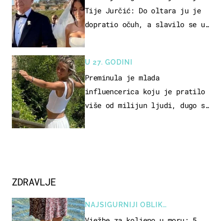
Tije Jurčić: Do oltara ju je
dopratio očuh, a slavilo se uz
Olivera i Rozgu
U 27. GODINI
Preminula je mlada
influencerica koju je pratilo
više od milijun ljudi, dugo se
borila s opakom bolesti
ZDRAVLJE
NAJSIGURNIJI OBLIK
REKREACIJE
Vježbe za koljeno u moru: 5