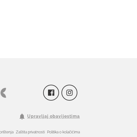
Upravljaj obavijestima
orištenja
Zaštita privatnosti
Politika o kolačićima