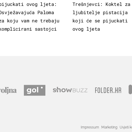
pijuckati ovog ljeta:
Trešnjevci: Koktel za
Osvježavajuća Paloma
ljubitelje pistacija
za koju vam ne trebaju
koji će se pijuckati
komplicirani sastojci
ovog ljeta
Impressum
Marketing
Uvjeti k