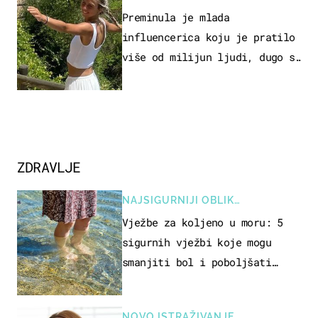
Preminula je mlada
influencerica koju je pratilo
više od milijun ljudi, dugo se
borila s opakom bolešću
ZDRAVLJE
NAJSIGURNIJI OBLIK
REKREACIJE
Vježbe za koljeno u moru: 5
sigurnih vježbi koje mogu
smanjiti bol i poboljšati
pokretljivost
NOVO ISTRAŽIVANJE