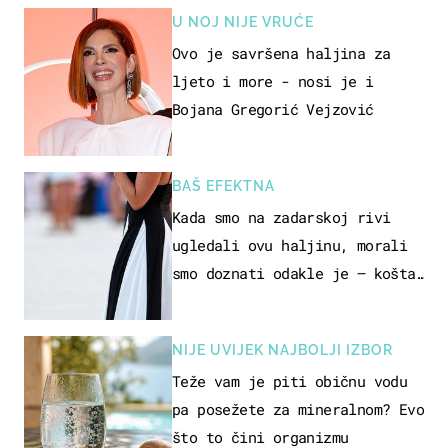
U NOJ NIJE VRUĆE
Ovo je savršena haljina za
ljeto i more - nosi je i
Bojana Gregorić Vejzović
BAŠ EFEKTNA
Kada smo na zadarskoj rivi
ugledali ovu haljinu, morali
smo doznati odakle je – košta
samo 18 eura
NIJE UVIJEK NAJBOLJI IZBOR
Teže vam je piti običnu vodu
pa posežete za mineralnom? Evo
što to čini organizmu