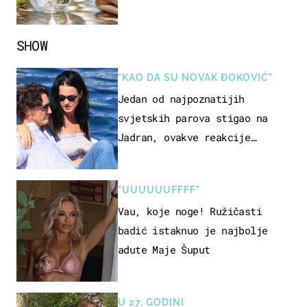
SHOW
"KAO DA SU NOVAK ĐOKOVIĆ"
Jedan od najpoznatijih
svjetskih parova stigao na
Jadran, ovakve reakcije
vjerojatno nisu očekivali
"UUUUUUFFFF"
Vau, koje noge! Ružičasti
badić istaknuo je najbolje
adute Maje Šuput
U 27. GODINI