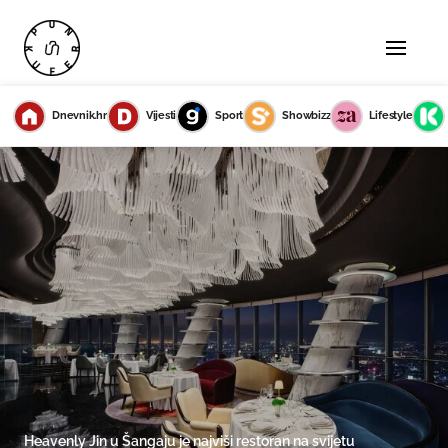
Dnevnik.hr
Vijesti
Sport
Showbizz
Lifestyle
Heavenly Jin u Šangaju je najviši restoran na svijetu