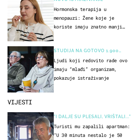
Hormonska terapija u
menopauzi: Žene koje je
koriste imaju znatno manji
rizik od ovoga
STUDIJA NA GOTOVO 1.900
OSOBA
Ljudi koji redovito rade ovo
imaju “mlađi” organizam,
pokazuje istraživanje
VIJESTI
"I DALJE SU PLESALI, VRIŠTALI..."
Turisti mu zapalili apartman:
"U 30 minuta nestalo je 50