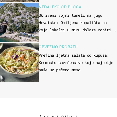
NEDALEKO OD PLOČA
Skriveni vojni tuneli na jugu
Hrvatske: Omiljena kupališta na
koja lokalci u miru dolaze roniti i
skakati u more
OBVEZNO PROBATI!
Prefina ljetna salata od kupusa:
Kremasto savršenstvo koje najbolje
paše uz pečeno meso
Nastavi čitati