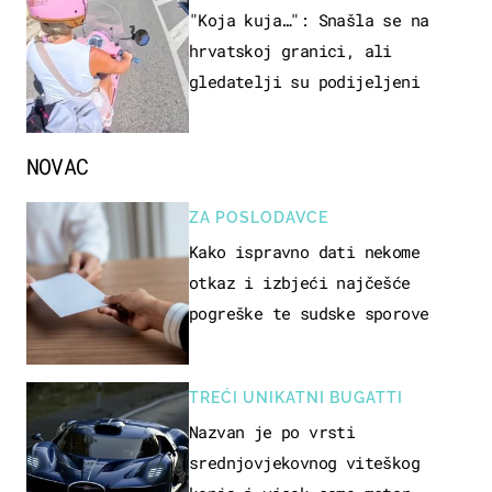
"Koja kuja…": Snašla se na
hrvatskoj granici, ali
gledatelji su podijeljeni
NOVAC
ZA POSLODAVCE
Kako ispravno dati nekome
otkaz i izbjeći najčešće
pogreške te sudske sporove
TREĆI UNIKATNI BUGATTI
Nazvan je po vrsti
srednjovjekovnog viteškog