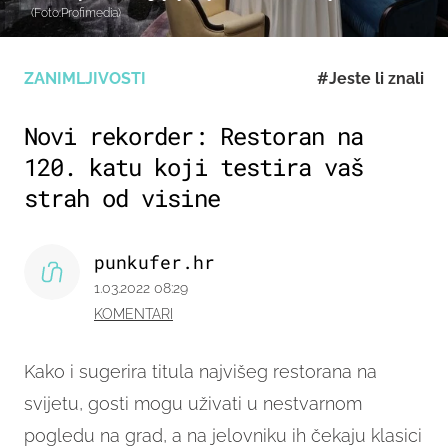
(Foto:Profimedia)
ZANIMLJIVOSTI
#Jeste li znali
Novi rekorder: Restoran na
120. katu koji testira vaš
strah od visine
punkufer.hr
1.03.2022 08:29
KOMENTARI
Kako i sugerira titula najvišeg restorana na
svijetu, gosti mogu uživati u nestvarnom
pogledu na grad, a na jelovniku ih čekaju klasici