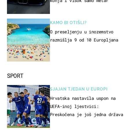
konja i visok samo metar
KAMO BI OTIŠLI?
O preseljenju u inozemstvo
razmišlja 9 od 10 Europljana
SPORT
SJAJAN TJEDAN U EUROPI
Hrvatska nastavila uspon na
UEFA-inoj ljestvici:
Preskočena je još jedna država