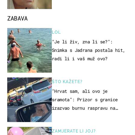
ZABAVA
LOL
"Je li živ, zna li se?":
Snimka s Jadrana postala hit,
radi li i vaš muž ovo?
ŠTO KAŽETE?
"Hrvat sam, ali ovo je
sramota": Prizor s granice
izazvao burnu raspravu na
društvenim mrežama
ZAMJERATE LI JOJ?