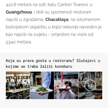
422,8 metara na 106. katu Canton Towera, u
Guangzhouu
. I dok su spomenuti restorani
najviši u zgradama,
Chacaltaya
, na istoimenom
bolivijskom skijalištu u knjizi rekorda naveden je
kao najviši na svijetu - smješten na visini od
5340 metara.
Koja su prava gosta u restoranu? Slučajevi u
kojima se treba žaliti konobaru
+
1