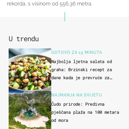
rekorda, s visinom od 556,36 metra.
U trendu
GOTOVO ZA 15 MINUTA
Najbolja ljetna salata od
graha: Brzinski recept za
dane kada je prevruće za
kuhanje
NAJMANJA NA SVIJETU
Čudo prirode: Predivna
pješčana plaža na 100 metara
od mora