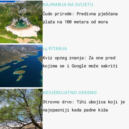
NAJMANJA NA SVIJETU
Čudo prirode: Predivna pješčana
plaža na 100 metara od mora
15 PITANJA
Kviz općeg znanja: Za one pred
kojima se i Google može sakriti
NEVJEROJATNO OPASNO
Otrovno drvo: Tihi ubojica koji je
najopasniji kada padne kiša