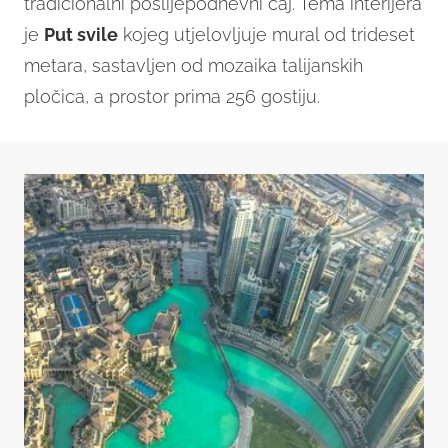
tradicionalni poslijepodnevni čaj. Tema interijera
je
Put svile
kojeg utjelovljuje mural od trideset
metara, sastavljen od mozaika talijanskih
pločica, a prostor prima 256 gostiju.