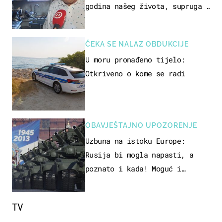
godina našeg života, supruga i
ja ne možemo oka sklopiti"
ČEKA SE NALAZ OBDUKCIJE
U moru pronađeno tijelo:
Otkriveno o kome se radi
OBAVJEŠTAJNO UPOZORENJE
Uzbuna na istoku Europe:
Rusija bi mogla napasti, a
poznato i kada! Moguć i
kopneni upad u članicu NATO-a
TV