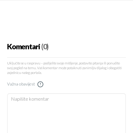
Komentari
(0)
Uključite se u raspravu – podijelite svoje mišljenje, postavite pitanja ili ponudite
svoj pogled na temu. Vaš komentar može potaknuti zanimljiv dijalog i obogatiti
zajednicu našeg portala.
Važna obavijest
!