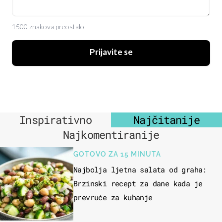
1500 znakova preostalo
Prijavite se
Inspirativno
Najčitanije
Najkomentiranije
GOTOVO ZA 15 MINUTA
Najbolja ljetna salata od graha:
Brzinski recept za dane kada je
prevruće za kuhanje