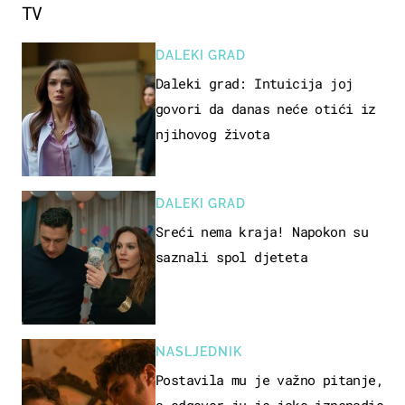
TV
DALEKI GRAD
Daleki grad: Intuicija joj
govori da danas neće otići iz
njihovog života
DALEKI GRAD
Sreći nema kraja! Napokon su
saznali spol djeteta
NASLJEDNIK
Postavila mu je važno pitanje,
a odgovor ju je jako iznenadio