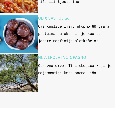
rižu ili tjesteninu
OD 5 SASTOJKA
Ove kuglice imaju ukupno 80 grama
proteina, a okus im je kao da
jedete najfinije slatkiše od
čokolade
NEVJEROJATNO OPASNO
Otrovno drvo: Tihi ubojica koji je
najopasniji kada padne kiša