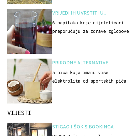
VRIJEDI IH UVRSTITI U
PREHRANU
6 napitaka koje dijetetičari
preporučuju za zdrave zglobove
PRIRODNE ALTERNATIVE
5 pića koja imaju više
elektrolita od sportskih pića
VIJESTI
STIGAO I ŠOK S BOOKINGA