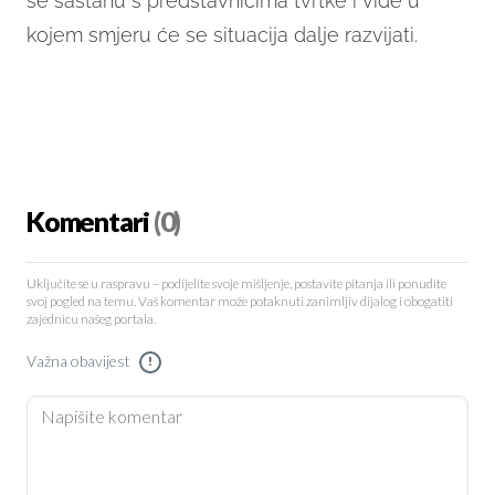
se sastanu s predstavnicima tvrtke i vide u
kojem smjeru će se situacija dalje razvijati.
Komentari
(0)
Uključite se u raspravu – podijelite svoje mišljenje, postavite pitanja ili ponudite
svoj pogled na temu. Vaš komentar može potaknuti zanimljiv dijalog i obogatiti
zajednicu našeg portala.
Važna obavijest
!