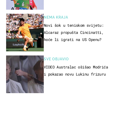
NEMA KRAJA
Novi šok u teniskom svijetu:
Alcaraz propušta Cincinatti,
hoće li igrati na US Openu?
SVE OBJAVIO
VIDEO Australac ošišao Modrića
i pokazao novu Lukinu frizuru