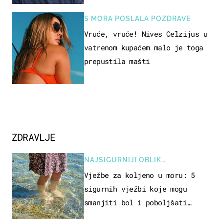
S MORA POSLALA POZDRAVE
Vruće, vruće! Nives Celzijus u
vatrenom kupaćem malo je toga
prepustila mašti
ZDRAVLJE
NAJSIGURNIJI OBLIK
REKREACIJE
Vježbe za koljeno u moru: 5
sigurnih vježbi koje mogu
smanjiti bol i poboljšati
pokretljivost