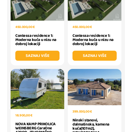
450.000,00 €
450.000,00 €
Contessa residence 1:
Contessa residence 1:
Moderna kuća u nizu na
Moderna kuća u nizu na
dobroj lokaciji
dobroj lokaciji
SAZNAJ VIŠE
SAZNAJ VIŠE
399.000,00 €
18.900,00 €
Ninski stanovi,
NOVA KAMP PRIKOLICA
dalmatinska, kamena
WEINSBERG CaraOne
kuća(107m2),