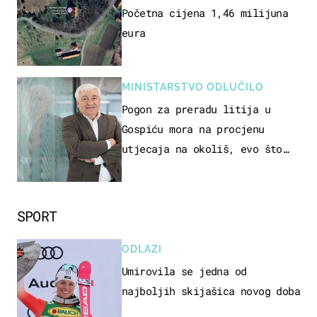
Početna cijena 1,46 milijuna
eura
MINISTARSTVO ODLUČILO
Pogon za preradu litija u
Gospiću mora na procjenu
utjecaja na okoliš, evo što
kaže ulagač
SPORT
ODLAZI
Umirovila se jedna od
najboljih skijašica novog doba