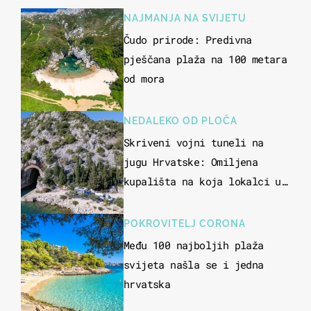
NAJMANJA NA SVIJETU
Čudo prirode: Predivna
pješčana plaža na 100 metara
od mora
NEDALEKO OD PLOČA
Skriveni vojni tuneli na
jugu Hrvatske: Omiljena
kupališta na koja lokalci u
miru dolaze roniti i skakati
u more
POKROVITELJ CORONA
Među 100 najboljih plaža
svijeta našla se i jedna
hrvatska