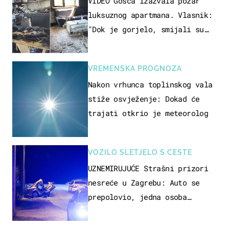
VIDEO Gošća izazvala požar
luksuznog apartmana. Vlasnik:
"Dok je gorjelo, smijali su
se, pili i pokazivali mi
srednji prst"
VREMENSKA PROGNOZA
Nakon vrhunca toplinskog vala
stiže osvježenje: Dokad će
trajati otkrio je meteorolog
VOZILO SLETJELO S CESTE
UZNEMIRUJUĆE Strašni prizori
nesreće u Zagrebu: Auto se
prepolovio, jedna osoba
poginula