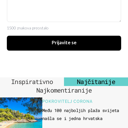
1500 znakova preostalo
Prijavite se
Inspirativno
Najčitanije
Najkomentiranije
POKROVITELJ CORONA
Među 100 najboljih plaža svijeta
našla se i jedna hrvatska