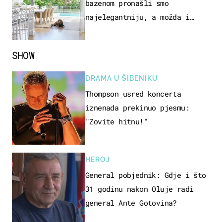
bazenom pronašli smo
najelegantniju, a možda i
najljepšu bijelu kuhinju
SHOW
DRAMA U ŠIBENIKU
Thompson usred koncerta
iznenada prekinuo pjesmu:
"Zovite hitnu!"
HEROJ
General pobjednik: Gdje i što
31 godinu nakon Oluje radi
general Ante Gotovina?