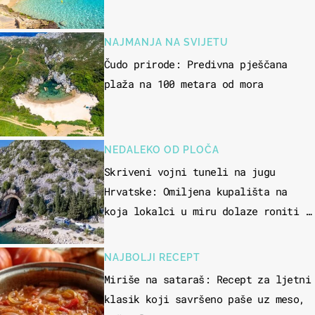
NAJMANJA NA SVIJETU
Čudo prirode: Predivna pješčana
plaža na 100 metara od mora
NEDALEKO OD PLOČA
Skriveni vojni tuneli na jugu
Hrvatske: Omiljena kupališta na
koja lokalci u miru dolaze roniti i
skakati u more
NAJBOLJI RECEPT
Miriše na sataraš: Recept za ljetni
klasik koji savršeno paše uz meso,