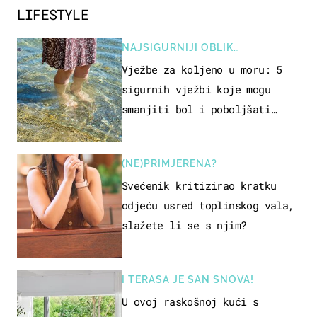
LIFESTYLE
NAJSIGURNIJI OBLIK
REKREACIJE
Vježbe za koljeno u moru: 5
sigurnih vježbi koje mogu
smanjiti bol i poboljšati
pokretljivost
(NE)PRIMJERENA?
Svećenik kritizirao kratku
odjeću usred toplinskog vala,
slažete li se s njim?
I TERASA JE SAN SNOVA!
U ovoj raskošnoj kući s