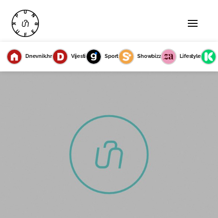
Dnevnik.hr
Vijesti
Sport
Showbizz
Lifestyle