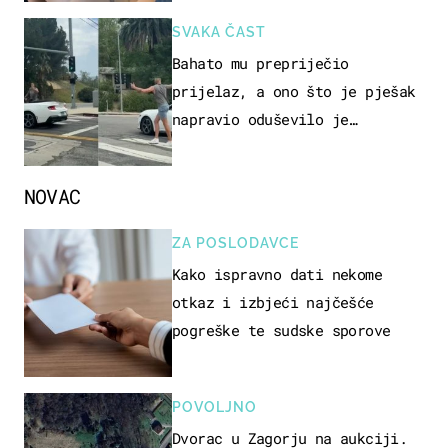
SVAKA ČAST
Bahato mu prepriječio
prijelaz, a ono što je pješak
napravio oduševilo je
društvene mreže
NOVAC
ZA POSLODAVCE
Kako ispravno dati nekome
otkaz i izbjeći najčešće
pogreške te sudske sporove
POVOLJNO
Dvorac u Zagorju na aukciji.