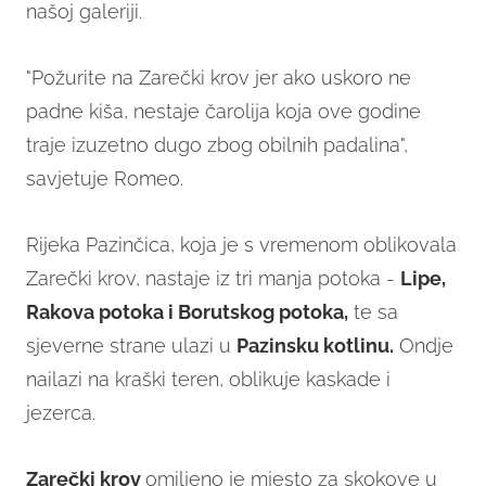
našoj galeriji.
"Požurite na Zarečki krov jer ako uskoro ne
padne kiša, nestaje čarolija koja ove godine
traje izuzetno dugo zbog obilnih padalina",
savjetuje Romeo.
Rijeka Pazinčica, koja je s vremenom oblikovala
Zarečki krov, nastaje iz tri manja potoka -
Lipe,
Rakova potoka i Borutskog potoka,
te sa
sjeverne strane ulazi u
Pazinsku kotlinu.
Ondje
nailazi na kraški teren, oblikuje kaskade i
jezerca.
Zarečki krov
omiljeno je mjesto za skokove u