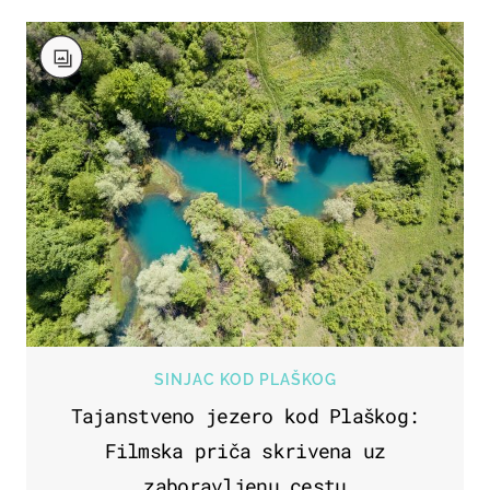
SINJAC KOD PLAŠKOG
Tajanstveno jezero kod Plaškog:
Filmska priča skrivena uz
zaboravljenu cestu