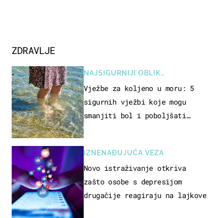
ZDRAVLJE
NAJSIGURNIJI OBLIK
REKREACIJE
Vježbe za koljeno u moru: 5
sigurnih vježbi koje mogu
smanjiti bol i poboljšati
pokretljivost
IZNENAĐUJUĆA VEZA
Novo istraživanje otkriva
zašto osobe s depresijom
drugačije reagiraju na lajkove