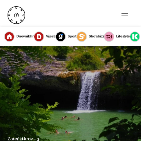
Dnevnik.hr
Vijesti
Sport
Showbizz
Lifestyle
Zarečki krov - 3