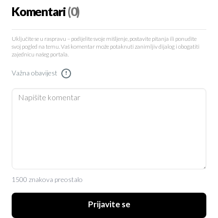
Komentari
(0)
Uključite se u raspravu – podijelite svoje mišljenje, postavite pitanja ili ponudite
svoj pogled na temu. Vaš komentar može potaknuti zanimljiv dijalog i obogatiti
zajednicu našeg portala.
Važna obavijest
!
1500 znakova preostalo
Prijavite se