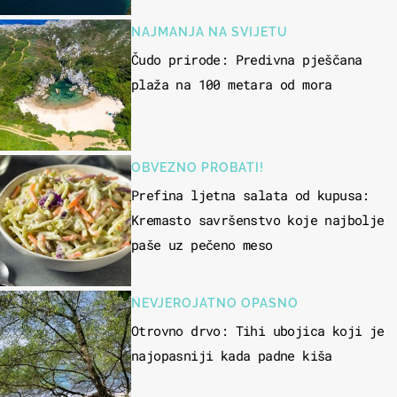
NAJMANJA NA SVIJETU
Čudo prirode: Predivna pješčana
plaža na 100 metara od mora
OBVEZNO PROBATI!
Prefina ljetna salata od kupusa:
Kremasto savršenstvo koje najbolje
paše uz pečeno meso
NEVJEROJATNO OPASNO
Otrovno drvo: Tihi ubojica koji je
najopasniji kada padne kiša