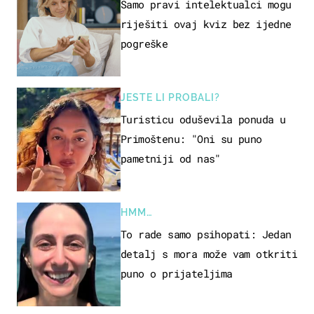
Samo pravi intelektualci mogu
riješiti ovaj kviz bez ijedne
pogreške
JESTE LI PROBALI?
Turisticu oduševila ponuda u
Primoštenu: "Oni su puno
pametniji od nas"
HMM…
To rade samo psihopati: Jedan
detalj s mora može vam otkriti
puno o prijateljima