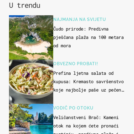
U trendu
NAJMANJA NA SVIJETU
Čudo prirode: Predivna
pješčana plaža na 100 metara
od mora
OBVEZNO PROBATI!
Prefina ljetna salata od
kupusa: Kremasto savršenstvo
koje najbolje paše uz pečeno
meso
VODIČ PO OTOKU
Veličanstveni Brač: Kameni
otok na kojem ćete pronaći