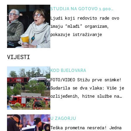
STUDIJA NA GOTOVO 1.900
OSOBA
Ljudi koji redovito rade ovo
imaju “mlađi” organizam,
pokazuje istraživanje
VIJESTI
KOD BJELOVARA
FOTO/VIDEO Stižu prve snimke!
Sudarila se dva vlaka: Više je
ozlijeđenih, hitne službe na
terenu
U ZAGORJU
Teška prometna nesreća! Jedna