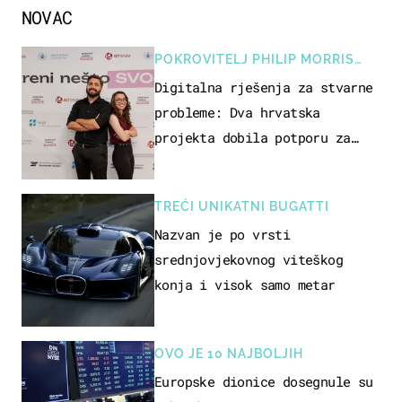
NOVAC
POKROVITELJ PHILIP MORRIS
ZAGREB
Digitalna rješenja za stvarne
probleme: Dva hrvatska
projekta dobila potporu za
razvoj
TREĆI UNIKATNI BUGATTI
Nazvan je po vrsti
srednjovjekovnog viteškog
konja i visok samo metar
OVO JE 10 NAJBOLJIH
Europske dionice dosegnule su