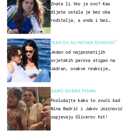
Znate li tko je ovo? Kao
dijete ostala je bez oba
roditelja, a onda i bez
milijuna koje je trebala
naslijediti
"KAO DA SU NOVAK ĐOKOVIĆ"
Jedan od najpoznatijih
svjetskih parova stigao na
Jadran, ovakve reakcije
vjerojatno nisu očekivali
SAMO DOBRA PISMA
Poslušajte kako to zvuči kad
Nina Badrić i Jakov Jozinović
zapjevaju Oliverov hit!