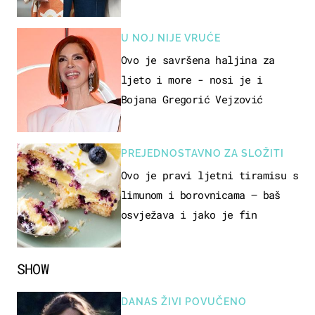
15 hit modela
U NOJ NIJE VRUĆE
Ovo je savršena haljina za
ljeto i more - nosi je i
Bojana Gregorić Vejzović
PREJEDNOSTAVNO ZA SLOŽITI
Ovo je pravi ljetni tiramisu s
limunom i borovnicama – baš
osvježava i jako je fin
SHOW
DANAS ŽIVI POVUČENO