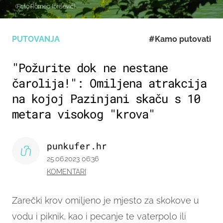
(Foto:Romeo Ibrišević)
PUTOVANJA
#Kamo putovati
"Požurite dok ne nestane
čarolija!": Omiljena atrakcija
na kojoj Pazinjani skaču s 10
metara visokog "krova"
punkufer.hr
25.06.2023 06:36
KOMENTARI
Zarečki krov omiljeno je mjesto za skokove u
vodu i piknik, kao i pecanje te vaterpolo ili