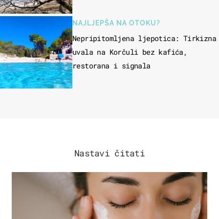
NAJLJEPŠA NA OTOKU?
Nepripitomljena ljepotica: Tirkizna
uvala na Korčuli bez kafića,
restorana i signala
Nastavi čitati
MODA & LJEPOTA