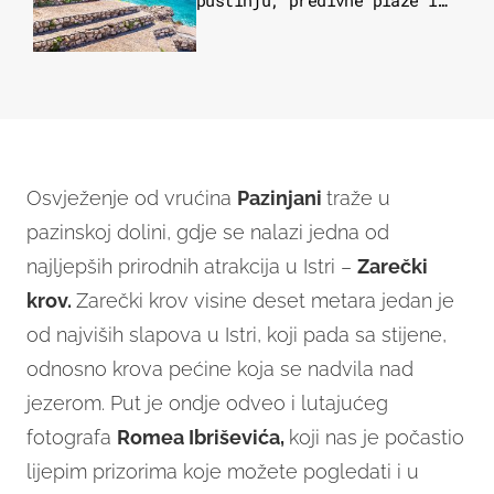
pustinju, predivne plaže i
uzbudljivu hranu
Osvježenje od vrućina
Pazinjani
traže u
pazinskoj dolini, gdje se nalazi jedna od
najljepših prirodnih atrakcija u Istri –
Zarečki
krov.
Zarečki krov visine deset metara jedan je
od najviših slapova u Istri, koji pada sa stijene,
odnosno krova pećine koja se nadvila nad
jezerom. Put je ondje odveo i lutajućeg
fotografa
Romea Ibriševića,
koji nas je počastio
lijepim prizorima koje možete pogledati i u