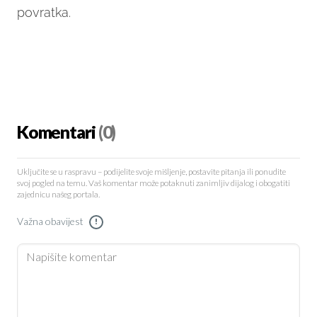
povratka.
Komentari
(0)
Uključite se u raspravu – podijelite svoje mišljenje, postavite pitanja ili ponudite
svoj pogled na temu. Vaš komentar može potaknuti zanimljiv dijalog i obogatiti
zajednicu našeg portala.
Važna obavijest
!