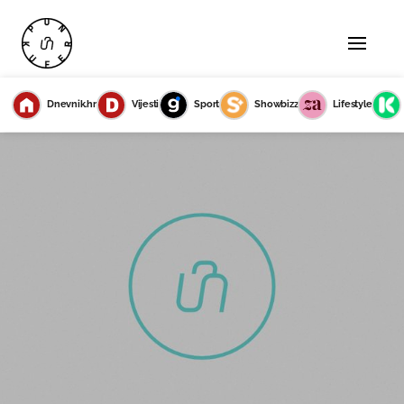
Dnevnik.hr
Vijesti
Sport
Showbizz
Lifestyle