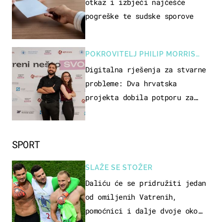
otkaz i izbjeći najčešće
pogreške te sudske sporove
POKROVITELJ PHILIP MORRIS
ZAGREB
Digitalna rješenja za stvarne
probleme: Dva hrvatska
projekta dobila potporu za
razvoj
SPORT
SLAŽE SE STOŽER
Daliću će se pridružiti jedan
od omiljenih Vatrenih,
pomoćnici i dalje dvoje oko