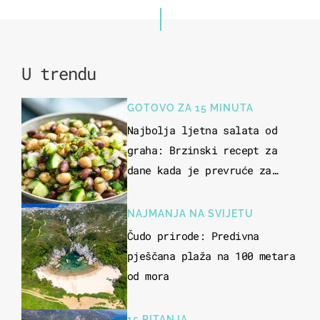
U trendu
GOTOVO ZA 15 MINUTA
Najbolja ljetna salata od
graha: Brzinski recept za
dane kada je prevruće za
kuhanje
NAJMANJA NA SVIJETU
Čudo prirode: Predivna
pješčana plaža na 100 metara
od mora
15 PITANJA