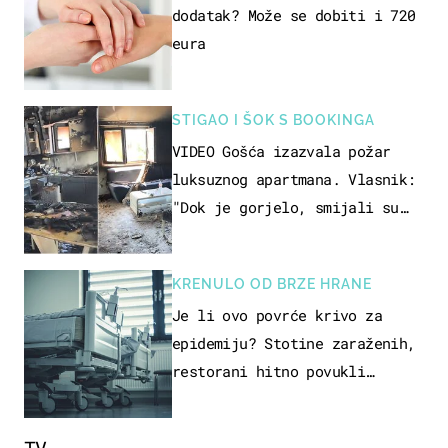
dodatak? Može se dobiti i 720
eura
STIGAO I ŠOK S BOOKINGA
VIDEO Gošća izazvala požar
luksuznog apartmana. Vlasnik:
"Dok je gorjelo, smijali su
se, pili i pokazivali mi
srednji prst"
KRENULO OD BRZE HRANE
Je li ovo povrće krivo za
epidemiju? Stotine zaraženih,
restorani hitno povukli
proizvod
TV