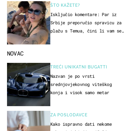
ŠTO KAŽETE?
Isključio komentare: Par iz
Srbije preporučio spravicu za
plažu s Temua, čini li vam se
ovo sigurnim?
NOVAC
TREĆI UNIKATNI BUGATTI
Nazvan je po vrsti
srednjovjekovnog viteškog
konja i visok samo metar
ZA POSLODAVCE
Kako ispravno dati nekome