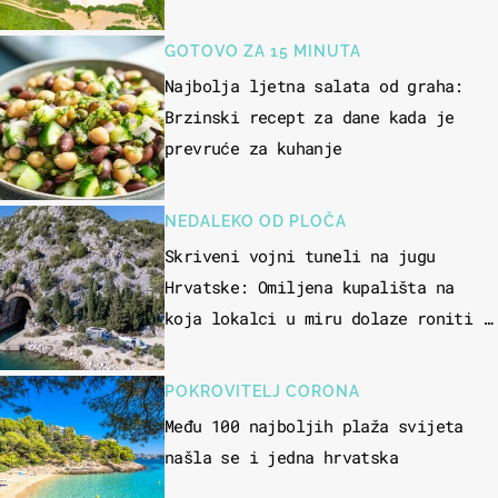
GOTOVO ZA 15 MINUTA
Najbolja ljetna salata od graha:
Brzinski recept za dane kada je
prevruće za kuhanje
NEDALEKO OD PLOČA
Skriveni vojni tuneli na jugu
Hrvatske: Omiljena kupališta na
koja lokalci u miru dolaze roniti i
skakati u more
POKROVITELJ CORONA
Među 100 najboljih plaža svijeta
našla se i jedna hrvatska