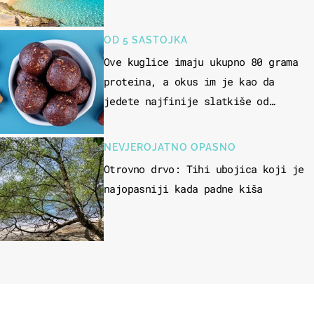
OD 5 SASTOJKA
Ove kuglice imaju ukupno 80 grama
proteina, a okus im je kao da
jedete najfinije slatkiše od
čokolade
NEVJEROJATNO OPASNO
Otrovno drvo: Tihi ubojica koji je
najopasniji kada padne kiša