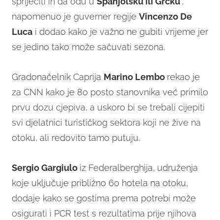
spriječiti ih da odu u
Španjolsku ili Grčku
",
napomenuo je guverner regije
Vincenzo De
Luca
i dodao kako je važno ne gubiti vrijeme jer
se jedino tako može sačuvati sezona.
Gradonačelnik Caprija
Marino Lembo
rekao je
za CNN kako je 80 posto stanovnika već primilo
prvu dozu cjepiva, a uskoro bi se trebali cijepiti
svi djelatnici turističkog sektora koji ne žive na
otoku, ali redovito tamo putuju.
Sergio Gargiulo
iz Federalberghija, udruženja
koje uključuje približno 60 hotela na otoku,
dodaje kako se gostima prema potrebi može
osigurati i PCR test s rezultatima prije njihova