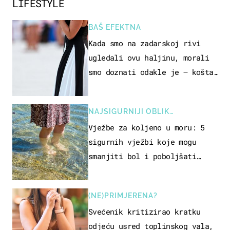
LIFESTYLE
BAŠ EFEKTNA
Kada smo na zadarskoj rivi
ugledali ovu haljinu, morali
smo doznati odakle je – košta
samo 18 eura
NAJSIGURNIJI OBLIK
REKREACIJE
Vježbe za koljeno u moru: 5
sigurnih vježbi koje mogu
smanjiti bol i poboljšati
pokretljivost
(NE)PRIMJERENA?
Svećenik kritizirao kratku
odjeću usred toplinskog vala,