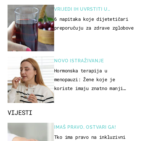
VRIJEDI IH UVRSTITI U
PREHRANU
6 napitaka koje dijetetičari
preporučuju za zdrave zglobove
NOVO ISTRAŽIVANJE
Hormonska terapija u
menopauzi: Žene koje je
koriste imaju znatno manji
rizik od ovoga
VIJESTI
IMAŠ PRAVO, OSTVARI GA!
Tko ima pravo na inkluzivni