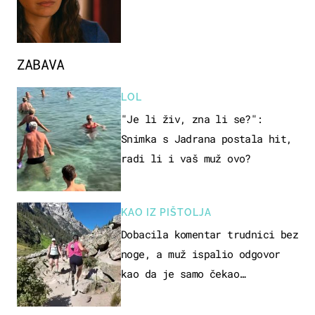
ZABAVA
LOL
"Je li živ, zna li se?":
Snimka s Jadrana postala hit,
radi li i vaš muž ovo?
KAO IZ PIŠTOLJA
Dobacila komentar trudnici bez
noge, a muž ispalio odgovor
kao da je samo čekao…