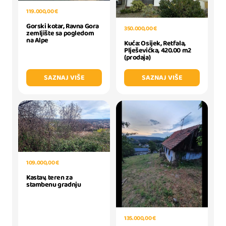
119.000,00 €
Gorski kotar, Ravna Gora
350.000,00 €
zemljište sa pogledom
na Alpe
Kuća: Osijek, Retfala,
Plješevićka, 420.00 m2
(prodaja)
SAZNAJ VIŠE
SAZNAJ VIŠE
109.000,00 €
Kastav, teren za
stambenu gradnju
135.000,00 €