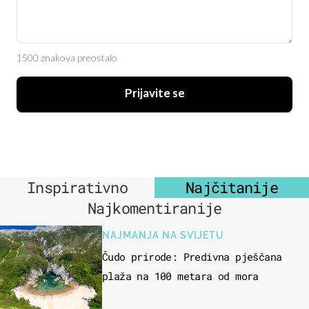
1500 znakova preostalo
Prijavite se
Inspirativno
Najčitanije
Najkomentiranije
NAJMANJA NA SVIJETU
Čudo prirode: Predivna pješčana
plaža na 100 metara od mora