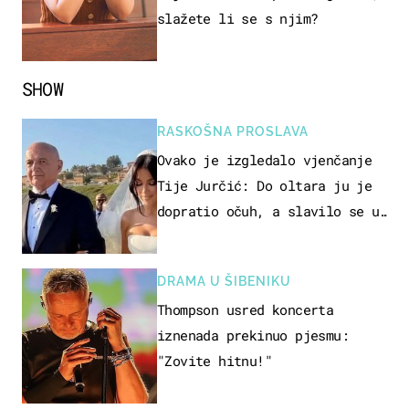
slažete li se s njim?
SHOW
RASKOŠNA PROSLAVA
Ovako je izgledalo vjenčanje
Tije Jurčić: Do oltara ju je
dopratio očuh, a slavilo se uz
Olivera i Rozgu
DRAMA U ŠIBENIKU
Thompson usred koncerta
iznenada prekinuo pjesmu:
"Zovite hitnu!"