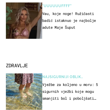
"UUUUUUFFFF"
Vau, koje noge! Ružičasti
badić istaknuo je najbolje
adute Maje Šuput
ZDRAVLJE
NAJSIGURNIJI OBLIK
REKREACIJE
Vježbe za koljeno u moru: 5
sigurnih vježbi koje mogu
smanjiti bol i poboljšati
pokretljivost