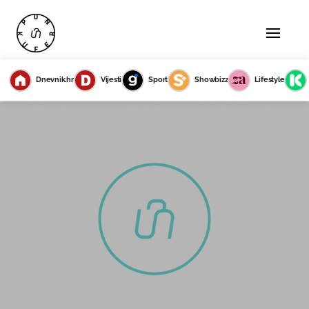
Dnevnik.hr
Vijesti
Sport
Showbizz
Lifestyle