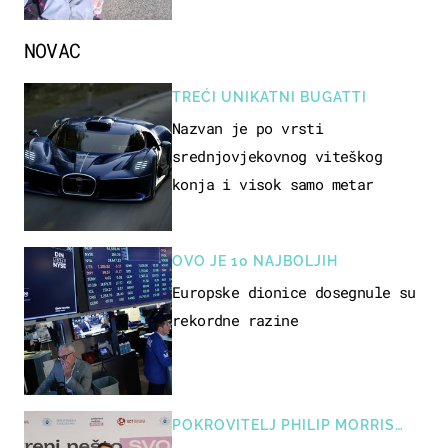
NOVAC
TREĆI UNIKATNI BUGATTI
Nazvan je po vrsti
srednjovjekovnog viteškog
konja i visok samo metar
OVO JE 10 NAJBOLJIH
Europske dionice dosegnule su
rekordne razine
POKROVITELJ PHILIP MORRIS