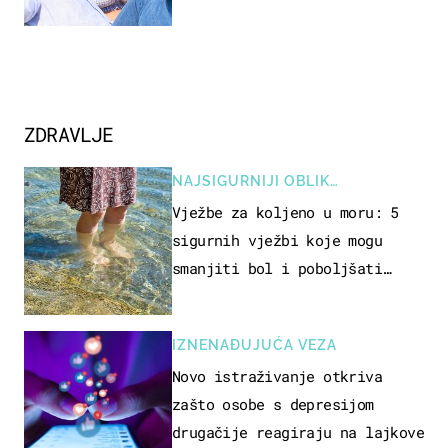
vjerojatno nisu očekivali
ZDRAVLJE
NAJSIGURNIJI OBLIK
REKREACIJE
Vježbe za koljeno u moru: 5
sigurnih vježbi koje mogu
smanjiti bol i poboljšati
pokretljivost
IZNENAĐUJUĆA VEZA
Novo istraživanje otkriva
zašto osobe s depresijom
drugačije reagiraju na lajkove