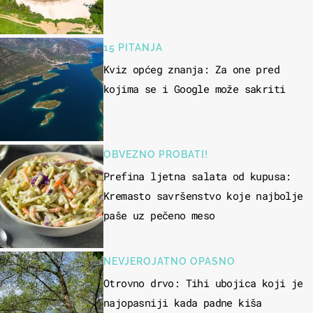
15 PITANJA
Kviz općeg znanja: Za one pred
kojima se i Google može sakriti
OBVEZNO PROBATI!
Prefina ljetna salata od kupusa:
Kremasto savršenstvo koje najbolje
paše uz pečeno meso
NEVJEROJATNO OPASNO
Otrovno drvo: Tihi ubojica koji je
najopasniji kada padne kiša