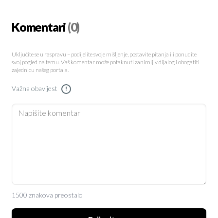
Komentari
(0)
Uključite se u raspravu – podijelite svoje mišljenje, postavite pitanja ili ponudite
svoj pogled na temu. Vaš komentar može potaknuti zanimljiv dijalog i obogatiti
zajednicu našeg portala.
Važna obavijest
!
1500 znakova preostalo