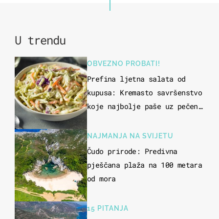
U trendu
OBVEZNO PROBATI!
Prefina ljetna salata od
kupusa: Kremasto savršenstvo
koje najbolje paše uz pečeno
meso
NAJMANJA NA SVIJETU
Čudo prirode: Predivna
pješčana plaža na 100 metara
od mora
15 PITANJA