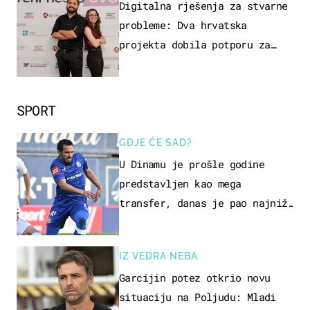
ZAGREB
Digitalna rješenja za stvarne
probleme: Dva hrvatska
projekta dobila potporu za
razvoj
SPORT
GDJE ĆE SAD?
U Dinamu je prošle godine
predstavljen kao mega
transfer, danas je pao najniže
u karijeri
IZ VEDRA NEBA
Garcijin potez otkrio novu
situaciju na Poljudu: Mladi