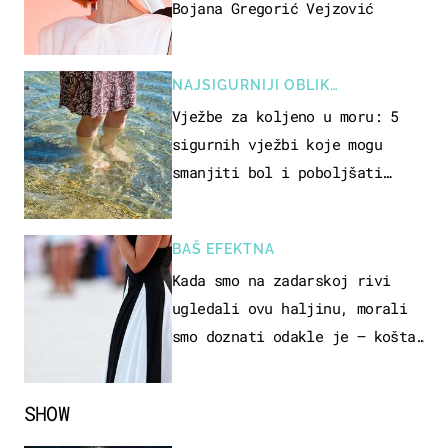
Bojana Gregorić Vejzović
NAJSIGURNIJI OBLIK
REKREACIJE
Vježbe za koljeno u moru: 5
sigurnih vježbi koje mogu
smanjiti bol i poboljšati
pokretljivost
BAŠ EFEKTNA
Kada smo na zadarskoj rivi
ugledali ovu haljinu, morali
smo doznati odakle je – košta
samo 18 eura
SHOW