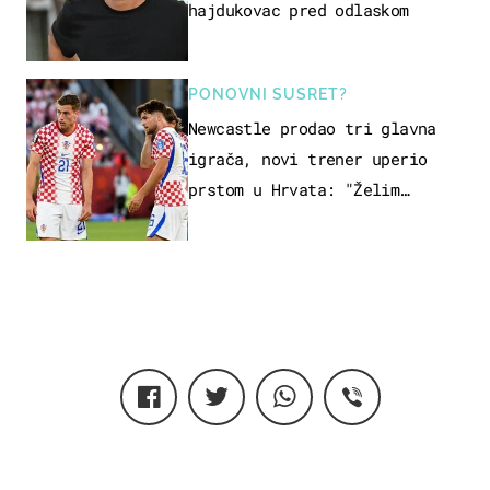
hajdukovac pred odlaskom
PONOVNI SUSRET?
Newcastle prodao tri glavna
igrača, novi trener uperio
prstom u Hrvata: "Želim
njega!"