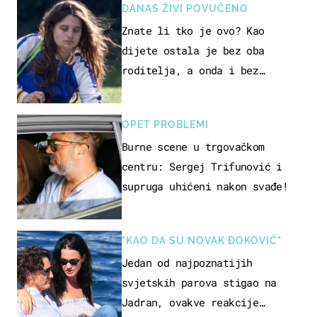
DANAS ŽIVI POVUČENO
Znate li tko je ovo? Kao
dijete ostala je bez oba
roditelja, a onda i bez
milijuna koje je trebala
naslijediti
OPET PROBLEMI
Burne scene u trgovačkom
centru: Sergej Trifunović i
supruga uhićeni nakon svađe!
"KAO DA SU NOVAK ĐOKOVIĆ"
Jedan od najpoznatijih
svjetskih parova stigao na
Jadran, ovakve reakcije