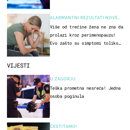
ALARMANTNI REZULTATI NOVE
STUDIJE
Više od trećine žena ne zna da
prolazi kroz perimenopauzu!
Evo zašto su simptomi toliko
zbunjujući
VIJESTI
U ZAGORJU
Teška prometna nesreća! Jedna
osoba poginula
ČESTITAMO!