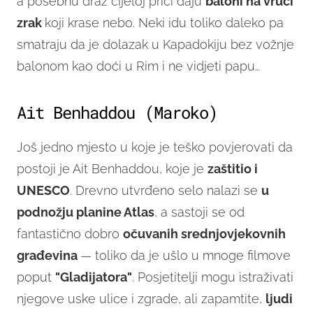
a posebnu draž cijeloj priči daju
baloni na vrući
zrak
koji krase nebo. Neki idu toliko daleko pa
smatraju da je dolazak u Kapadokiju bez vožnje
balonom kao doći u Rim i ne vidjeti papu…
Ait Benhaddou (Maroko)
Još jedno mjesto u koje je teško povjerovati da
postoji je Ait Benhaddou, koje je
zaštitio i
UNESCO
. Drevno utvrđeno selo nalazi se
u
podnožju planine Atlas
, a sastoji se od
fantastično dobro
očuvanih srednjovjekovnih
građevina
— toliko da je ušlo u mnoge filmove
poput
"Gladijatora"
. Posjetitelji mogu istraživati
njegove uske ulice i zgrade, ali zapamtite,
ljudi