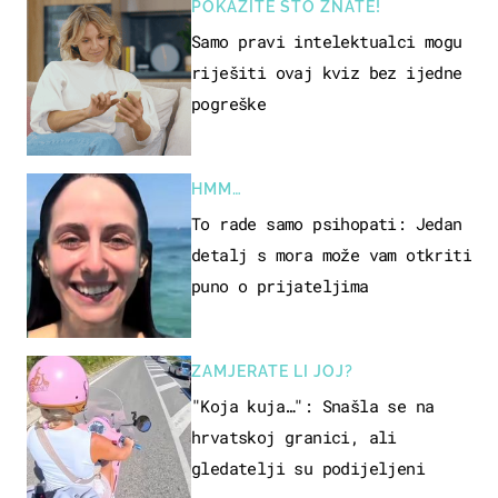
POKAŽITE ŠTO ZNATE!
Samo pravi intelektualci mogu
riješiti ovaj kviz bez ijedne
pogreške
HMM…
To rade samo psihopati: Jedan
detalj s mora može vam otkriti
puno o prijateljima
ZAMJERATE LI JOJ?
"Koja kuja…": Snašla se na
hrvatskoj granici, ali
gledatelji su podijeljeni