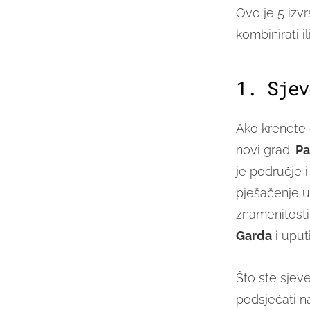
Ovo je 5 izvr
kombinirati il
1. Sjev
Ako krenete 
novi grad:
P
je područje 
pješačenje 
znamenitosti
Garda
i uput
Što ste sjeve
podsjećati na