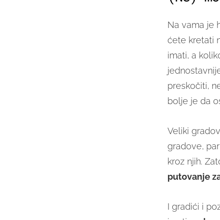
Na vama je ho
ćete kretati 
imati, a koli
jednostavnij
preskočiti, 
bolje je da o
Veliki gradov
gradove, par
kroz njih. Za
putovanje z
I gradići i p