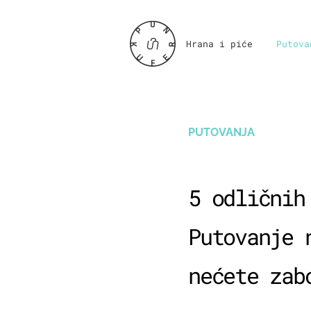
Hrana i piće
Putova
PUTOVANJA
5 odličnih
Putovanje 
nećete zab