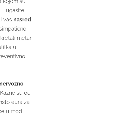
te kojom su
 - ugasite
ti vas
nasred
 simpatično
okretali metar
titka u
preventivno
nervozno
. Kazne su od
msto eura za
vce u mod