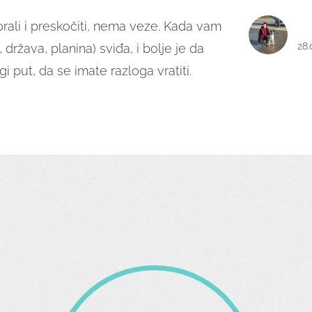
ali i preskočiti, nema veze. Kada vam
28.
država, planina) sviđa, i bolje je da
i put, da se imate razloga vratiti.