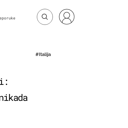
eporuke
#Italija
i:
nikada