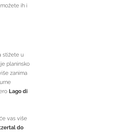
 možete ih i
 stižete u
nije planinsko
više zanima
turne
zero
Lago di
 će vas više
zertal do