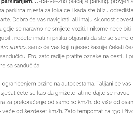
 parkiranjem
. O-ba-ve-zno plaćajte parking, provjeri
a parkirna mjesta za lokalce i kada ste blizu odredišta
rte. Dobro će vas navigirati, ali imaju sklonost doves
a
, gdje se naravno ne smijete voziti. I nikome neće biti
gubili, nećete imati ni priliku objasniti da ste se samo 
tro storico
, samo će vas koji mjesec kasnije čekati čes
andučiću. Eto, zato radije pratite oznake na cesti… i 
ime sa sandučića.
 s ograničenjem brzine na autocestama, Talijani će vas
osjećat ćete se kao da gmižete, ali ne dajte se navući
ra za prekoračenje od samo 10 km/h, do više od osa
e veće od šezdeset km/h. Zato tempomat na 130 i ži