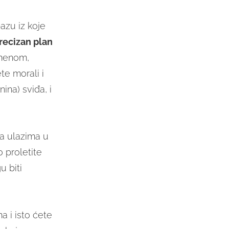
azu iz koje
recizan plan
remenom,
te morali i
ina) sviđa, i
a ulazima u
 proletite
u biti
ma i isto ćete