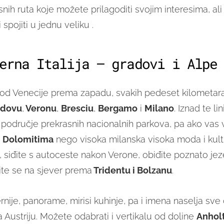
snih ruta koje možete prilagoditi svojim interesima, ali
i spojiti u jednu veliku .
erna Italija – gradovi i Alpe
od Venecije prema zapadu, svakih pedeset kilometara
adovu
,
Veronu
,
Bresciu
,
Bergamo
i
Milano
. Iznad te li
i područje prekrasnih nacionalnih parkova, pa ako vas 
u
Dolomitima
nego visoka milanska visoka moda i kul
, siđite s autoceste nakon Verone, obiđite poznato je
ite se na sjever prema
Tridentu i Bolzanu
.
rnije, panorame, mirisi kuhinje, pa i imena naselja sve
 Austriju. Možete odabrati i vertikalu od doline
Anholt