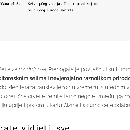
ščana plaža
Kviz općeg znanja: Za one pred kojima
se i Google može sakriti
vršena za
roadtripove
. Prebogata je poviješću i kulturo
pitoresknim selima i nevjerojatno raznolikom priro
a do Mediterana zaustavljenog u vremenu, s urednim 
z fotogenične crvene zemlje tamo negdje između, pa m
iju uprijeti prstom u kartu Čizme i sigurno ćete odabr
rate vidjeti sve