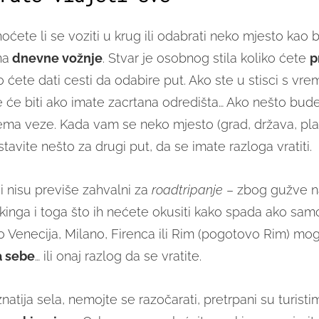
ćete li se voziti u krug ili odabrati neko mjesto kao b
na
dnevne vožnje
. Stvar je osobnog stila koliko ćete
p
ko ćete dati cesti da odabire put. Ako ste u stisci s v
e će biti ako imate zacrtana odredišta… Ako nešto bude
nema veze. Kada vam se neko mjesto (grad, država, plan
stavite nešto za drugi put, da se imate razloga vratiti.
i nisu previše zahvalni za
roadtripanje
– zbog gužve n
kinga i toga što ih nećete okusiti kako spada ako samo
to Venecija, Milano, Firenca ili Rim (pogotovo Rim) mog
a sebe
… ili onaj razlog da se vratite.
oznatija sela, nemojte se razočarati, pretrpani su turisti