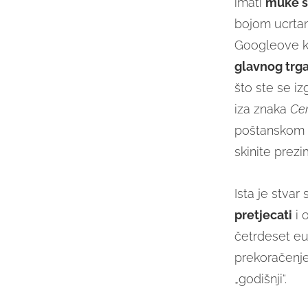
imati
muke s
bojom ucrtan
Googleove ka
glavnog trg
što ste se iz
iza znaka
Cen
poštanskom s
skinite prez
Ista je stvar
pretjecati
i 
četrdeset eu
prekoračenj
„godišnji“.