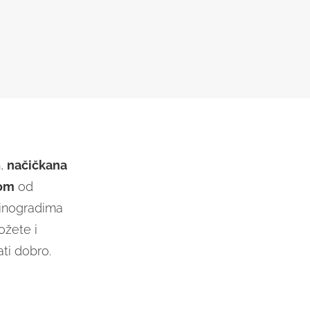
m,
načičkana
dom
od
vinogradima
ožete i
ati dobro.