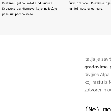
Prefina ljetna salata od kupusa:
Čudo prirode: Predivna pje
Kremasto savršenstvo koje najbolje
na 100 metara od mora
paše uz pečeno meso
Italija je sa
gradovima, 
divljine Alp
koji rastu i
zatvorenih oč
(Ne) mo