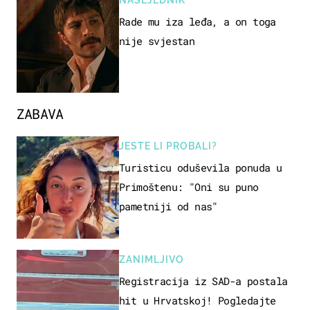
NASLJEDNIK
Rade mu iza leđa, a on toga
nije svjestan
ZABAVA
JESTE LI PROBALI?
Turisticu oduševila ponuda u
Primoštenu: "Oni su puno
pametniji od nas"
ZANIMLJIVO
Registracija iz SAD-a postala
hit u Hrvatskoj! Pogledajte