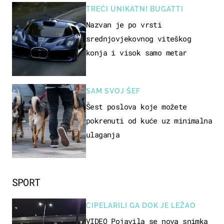
TREĆI UNIKATNI BUGATTI
Nazvan je po vrsti
srednjovjekovnog viteškog
konja i visok samo metar
SAM SVOJ ŠEF
Šest poslova koje možete
pokrenuti od kuće uz minimalna
ulaganja
SPORT
CIPELARILI GA DOK JE LEŽAO
VIDEO Pojavila se nova snimka