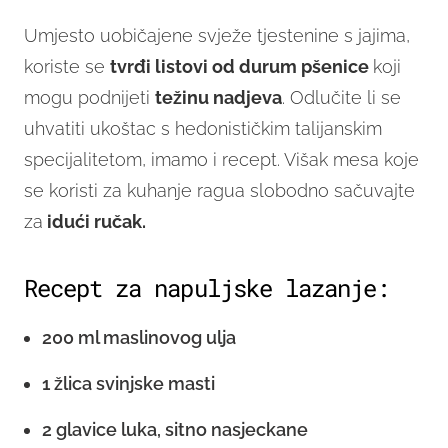
Umjesto uobičajene svježe tjestenine s jajima,
koriste se
tvrđi listovi od durum pšenice
koji
mogu podnijeti
težinu nadjeva
. Odlučite li se
uhvatiti ukoštac s hedonističkim talijanskim
specijalitetom, imamo i recept. Višak mesa koje
se koristi za kuhanje ragua slobodno sačuvajte
za
idući ručak.
Recept za napuljske lazanje:
200 ml maslinovog ulja
1 žlica svinjske masti
2 glavice luka, sitno nasjeckane