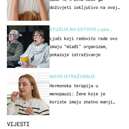
doživjeti isključivo na ovaj
način
STUDIJA NA GOTOVO 1.900
OSOBA
Ljudi koji redovito rade ovo
imaju “mlađi” organizam,
pokazuje istraživanje
NOVO ISTRAŽIVANJE
Hormonska terapija u
menopauzi: Žene koje je
koriste imaju znatno manji
rizik od ovoga
VIJESTI