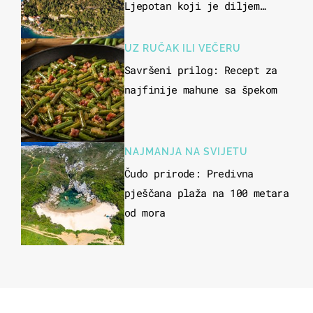
Ljepotan koji je diljem
svijeta poznat po svojem
"bijelom zlatu"
UZ RUČAK ILI VEČERU
Savršeni prilog: Recept za
najfinije mahune sa špekom
NAJMANJA NA SVIJETU
Čudo prirode: Predivna
pješčana plaža na 100 metara
od mora