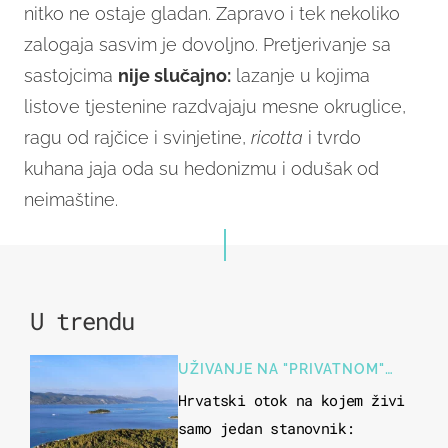
nitko ne ostaje gladan. Zapravo i tek nekoliko
zalogaja sasvim je dovoljno. Pretjerivanje sa
sastojcima
nije slučajno:
lazanje u kojima
listove tjestenine razdvajaju mesne okruglice,
ragu od rajčice i svinjetine,
ricotta
i tvrdo
kuhana jaja oda su hedonizmu i odušak od
neimaštine.
U trendu
UŽIVANJE NA "PRIVATNOM"
OTOKU
Hrvatski otok na kojem živi
samo jedan stanovnik: