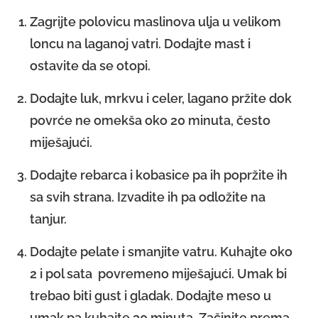
Zagrijte polovicu maslinova ulja u velikom
loncu na laganoj vatri. Dodajte mast i
ostavite da se otopi.
Dodajte luk, mrkvu i celer, lagano pržite dok
povrće ne omekša oko 20 minuta, često
miješajući.
Dodajte rebarca i kobasice pa ih popržite ih
sa svih strana. Izvadite ih pa odložite na
tanjur.
Dodajte pelate i smanjite vatru. Kuhajte oko
2 i pol sata povremeno miješajući. Umak bi
trebao biti gust i gladak. Dodajte meso u
umak pa kuhajte 30 minuta. Začinite prema