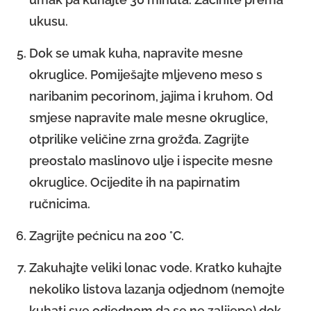
ukusu.
Dok se umak kuha, napravite mesne
okruglice. Pomiješajte mljeveno meso s
naribanim pecorinom, jajima i kruhom. Od
smjese napravite male mesne okruglice,
otprilike veličine zrna grožđa. Zagrijte
preostalo maslinovo ulje i ispecite mesne
okruglice. Ocijedite ih na papirnatim
ručnicima.
Zagrijte pećnicu na 200 °C.
Zakuhajte veliki lonac vode. Kratko kuhajte
nekoliko listova lazanja odjednom (nemojte
kuhati sve odjednom da se ne zalijepe) dok