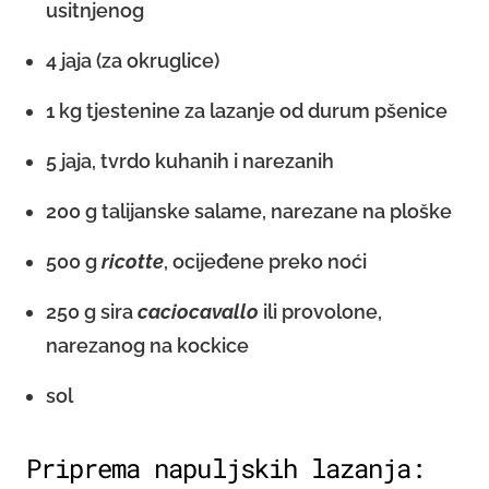
usitnjenog
4 jaja (za okruglice)
1 kg tjestenine za lazanje od durum pšenice
5 jaja, tvrdo kuhanih i narezanih
200 g talijanske salame, narezane na ploške
500 g
ricotte
, ocijeđene preko noći
250 g sira
caciocavallo
ili provolone,
narezanog na kockice
sol
Priprema napuljskih lazanja: