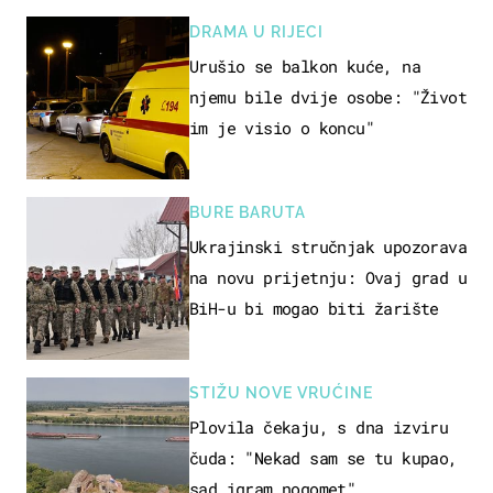
DRAMA U RIJECI
Urušio se balkon kuće, na
njemu bile dvije osobe: "Život
im je visio o koncu"
BURE BARUTA
Ukrajinski stručnjak upozorava
na novu prijetnju: Ovaj grad u
BiH-u bi mogao biti žarište
STIŽU NOVE VRUĆINE
Plovila čekaju, s dna izviru
čuda: "Nekad sam se tu kupao,
sad igram nogomet"