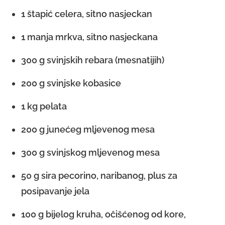
1 štapić celera, sitno nasjeckan
1 manja mrkva, sitno nasjeckana
300 g svinjskih rebara (mesnatijih)
200 g svinjske kobasice
1 kg pelata
200 g junećeg mljevenog mesa
300 g svinjskog mljevenog mesa
50 g sira pecorino, naribanog, plus za
posipavanje jela
100 g bijelog kruha, očišćenog od kore,