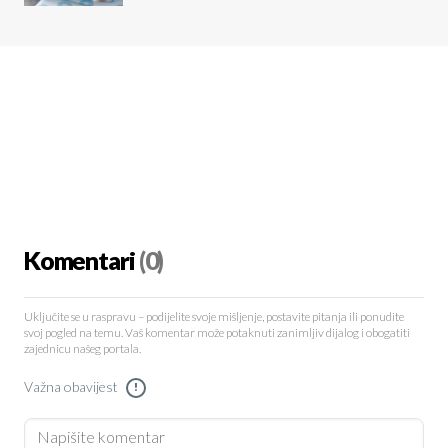
Komentari
(0)
Uključite se u raspravu – podijelite svoje mišljenje, postavite pitanja ili ponudite
svoj pogled na temu. Vaš komentar može potaknuti zanimljiv dijalog i obogatiti
zajednicu našeg portala.
Važna obavijest
!