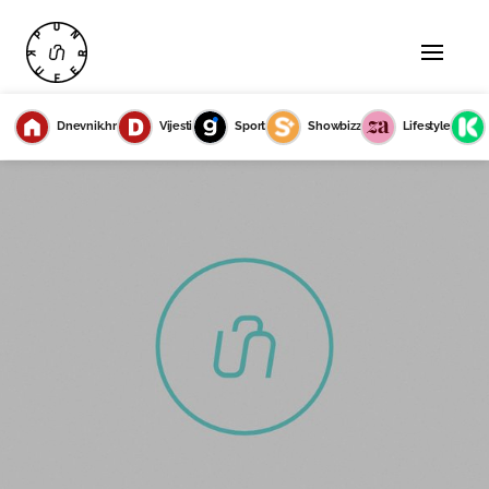
Dnevnik.hr
Vijesti
Sport
Showbizz
Lifestyle