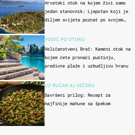
Hrvatski otok na kojem živi samo
jedan stanovnik: Ljepotan koji je
diljem svijeta poznat po svojem
"bijelom zlatu"
VODIČ PO OTOKU
Veličanstveni Brač: Kameni otok na
kojem ćete pronaći pustinju,
predivne plaže i uzbudljivu hranu
UZ RUČAK ILI VEČERU
Savršeni prilog: Recept za
najfinije mahune sa špekom