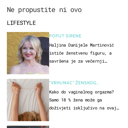
Ne propustite ni ovo
LIFESTYLE
POPUT SIRENE
Haljina Danijele Martinović
ističe ženstvenu figuru, a
savršena je za večernji
izlazak na moru
"VRHUNAC" ŽENSKOG
SEKSUALNOG ISKUSTVA
Kako do vaginalnog orgazma?
Samo 18 % žena može ga
doživjeti isključivo na ovaj
način