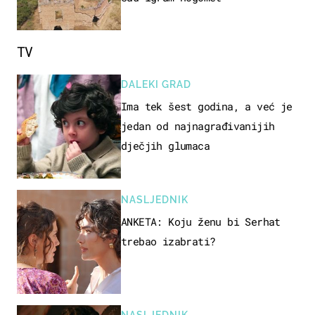
TV
DALEKI GRAD
Ima tek šest godina, a već je
jedan od najnagrađivanijih
dječjih glumaca
NASLJEDNIK
ANKETA: Koju ženu bi Serhat
trebao izabrati?