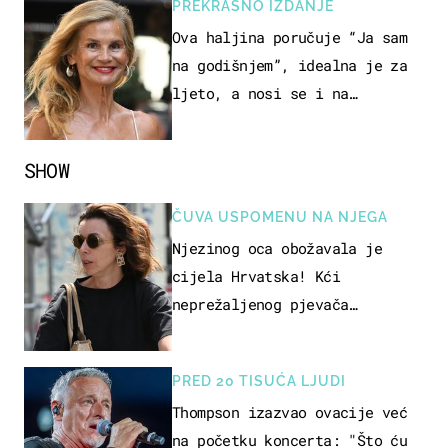
PREKRASNO IZDANJE
Ova haljina poručuje “Ja sam
na godišnjem”, idealna je za
ljeto, a nosi se i na
zagrebačkoj špici
SHOW
ČUVA USPOMENU NA NJEGA
Njezinog oca obožavala je
cijela Hrvatska! Kći
neprežaljenog pjevača
projurila špicom na dva kotača
PRED 20 TISUĆA LJUDI
Thompson izazvao ovacije već
na početku koncerta: "Što ću