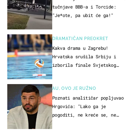
tučnjave BBB-a i Torcide:
"Je*ote, pa ubit će ga!"
DRAMATIČAN PREOKRET
Kakva drama u Zagrebu!
Hrvatska srušila Srbiju i
izborila finale Svjetskog
prvenstva
AU, OVO JE RUŽNO
Poznati analitičar popljuvao
Hrgovića: "Lako ga je
pogoditi, ne kreće se, ne
koristi noge..."