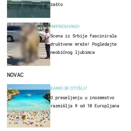
zašto
IMPRESIVNO!
Scena iz Srbije fascinirala
društvene mreže! Pogledajte
neobičnog ljubimca
NOVAC
KAMO BI OTIŠLI?
O preseljenju u inozemstvo
razmišlja 9 od 10 Europljana