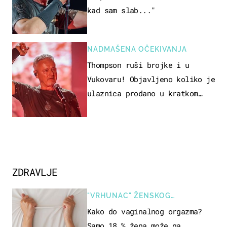
kad sam slab..."
NADMAŠENA OČEKIVANJA
Thompson ruši brojke i u
Vukovaru! Objavljeno koliko je
ulaznica prodano u kratkom
vremenu
ZDRAVLJE
"VRHUNAC" ŽENSKOG
SEKSUALNOG ISKUSTVA
Kako do vaginalnog orgazma?
Samo 18 % žena može ga