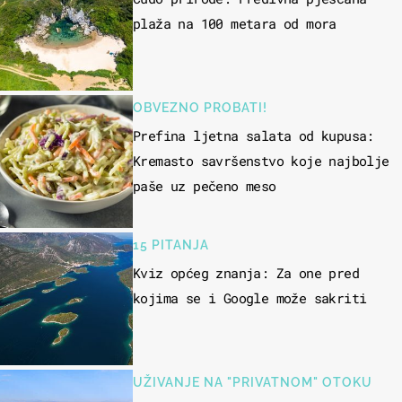
plaža na 100 metara od mora
OBVEZNO PROBATI!
Prefina ljetna salata od kupusa:
Kremasto savršenstvo koje najbolje
paše uz pečeno meso
15 PITANJA
Kviz općeg znanja: Za one pred
kojima se i Google može sakriti
UŽIVANJE NA "PRIVATNOM" OTOKU