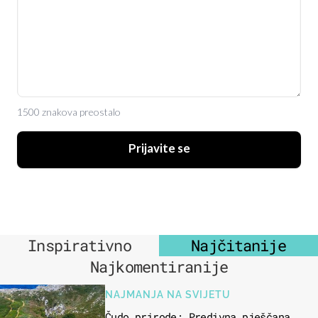
1500 znakova preostalo
Prijavite se
Inspirativno
Najčitanije
Najkomentiranije
NAJMANJA NA SVIJETU
Čudo prirode: Predivna pješčana