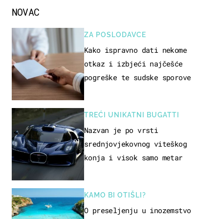
NOVAC
ZA POSLODAVCE
Kako ispravno dati nekome
otkaz i izbjeći najčešće
pogreške te sudske sporove
TREĆI UNIKATNI BUGATTI
Nazvan je po vrsti
srednjovjekovnog viteškog
konja i visok samo metar
KAMO BI OTIŠLI?
O preseljenju u inozemstvo