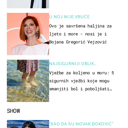
samo 18 eura
U NOJ NIJE VRUĆE
Ovo je savršena haljina za
ljeto i more - nosi je i
Bojana Gregorić Vejzović
NAJSIGURNIJI OBLIK
REKREACIJE
Vježbe za koljeno u moru: 5
sigurnih vježbi koje mogu
smanjiti bol i poboljšati
pokretljivost
SHOW
"KAO DA SU NOVAK ĐOKOVIĆ"