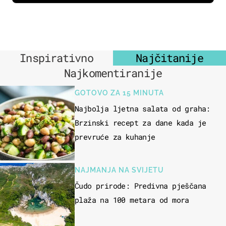
Inspirativno
Najčitanije
Najkomentiranije
GOTOVO ZA 15 MINUTA
Najbolja ljetna salata od graha:
Brzinski recept za dane kada je
prevruće za kuhanje
NAJMANJA NA SVIJETU
Čudo prirode: Predivna pješčana
plaža na 100 metara od mora