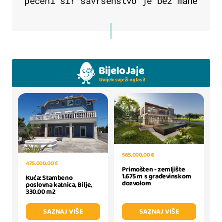
pečeni sir savršenstvo je bez mane
565.000,00 €
475.000,00 €
Primošten - zemljište
1.675 m s građevinskom
Kuća: Stambeno
dozvolom
poslovna katnica, Bilje,
330.00 m2
SAZNAJ VIŠE
SAZNAJ VIŠE