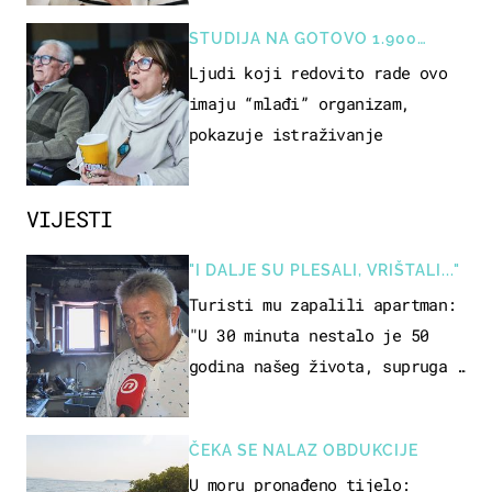
STUDIJA NA GOTOVO 1.900
OSOBA
Ljudi koji redovito rade ovo
imaju “mlađi” organizam,
pokazuje istraživanje
VIJESTI
"I DALJE SU PLESALI, VRIŠTALI..."
Turisti mu zapalili apartman:
"U 30 minuta nestalo je 50
godina našeg života, supruga i
ja ne možemo oka sklopiti"
ČEKA SE NALAZ OBDUKCIJE
U moru pronađeno tijelo: