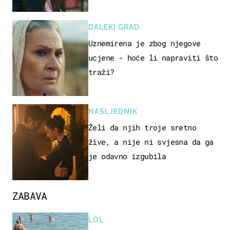
DALEKI GRAD
Uznemirena je zbog njegove
ucjene - hoće li napraviti što
traži?
NASLJEDNIK
Želi da njih troje sretno
žive, a nije ni svjesna da ga
je odavno izgubila
ZABAVA
LOL