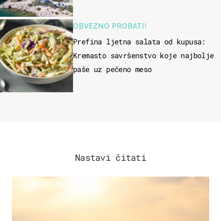
skakati u more
OBVEZNO PROBATI!
Prefina ljetna salata od kupusa:
Kremasto savršenstvo koje najbolje
paše uz pečeno meso
Nastavi čitati
ZANIMLJIVOSTI