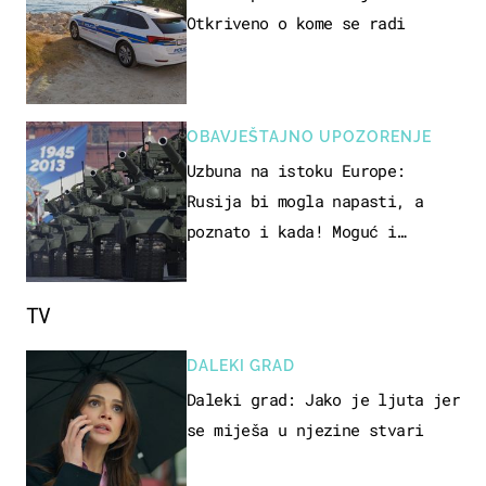
Otkriveno o kome se radi
OBAVJEŠTAJNO UPOZORENJE
Uzbuna na istoku Europe:
Rusija bi mogla napasti, a
poznato i kada! Moguć i
kopneni upad u članicu NATO-a
TV
DALEKI GRAD
Daleki grad: Jako je ljuta jer
se miješa u njezine stvari