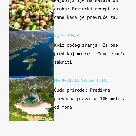
Najbolja ljetna salata od
graha: Brzinski recept za
dane kada je prevruće za
kuhanje
15 PITANJA
Kviz općeg znanja: Za one
pred kojima se i Google može
sakriti
NAJMANJA NA SVIJETU
Čudo prirode: Predivna
pješčana plaža na 100 metara
od mora