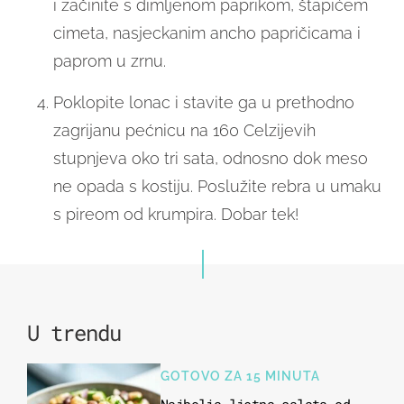
i začinite s dimljenom paprikom, štapićem
cimeta, nasjeckanim ancho papričicama i
paprom u zrnu.
Poklopite lonac i stavite ga u prethodno
zagrijanu pećnicu na 160 Celzijevih
stupnjeva oko tri sata, odnosno dok meso
ne opada s kostiju. Poslužite rebra u umaku
s pireom od krumpira. Dobar tek!
U trendu
GOTOVO ZA 15 MINUTA