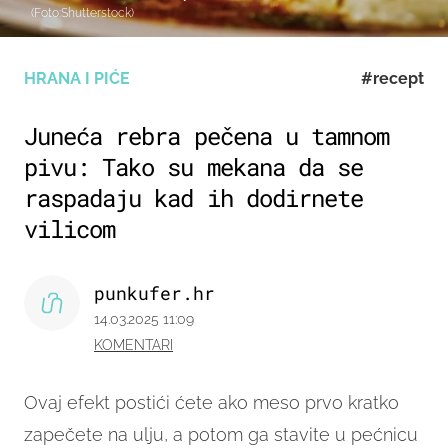
(Foto:Shutterstock)
HRANA I PIĆE
#recept
Juneća rebra pečena u tamnom
pivu: Tako su mekana da se
raspadaju kad ih dodirnete
vilicom
punkufer.hr
14.03.2025 11:09
KOMENTARI
Ovaj efekt postići ćete ako meso prvo kratko
zapečete na ulju, a potom ga stavite u pećnicu