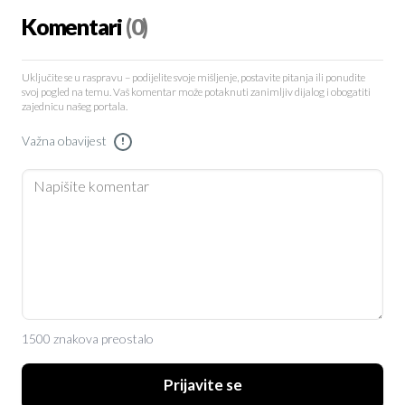
Komentari
(0)
Uključite se u raspravu – podijelite svoje mišljenje, postavite pitanja ili ponudite
svoj pogled na temu. Vaš komentar može potaknuti zanimljiv dijalog i obogatiti
zajednicu našeg portala.
Važna obavijest
!
1500 znakova preostalo
Prijavite se