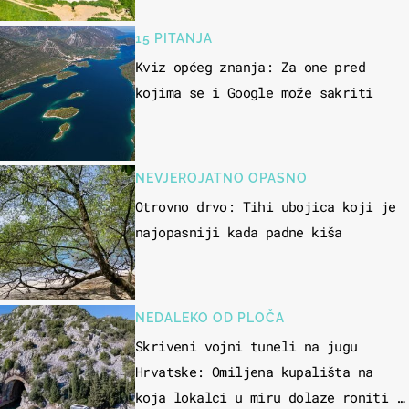
15 PITANJA
Kviz općeg znanja: Za one pred
kojima se i Google može sakriti
NEVJEROJATNO OPASNO
Otrovno drvo: Tihi ubojica koji je
najopasniji kada padne kiša
NEDALEKO OD PLOČA
Skriveni vojni tuneli na jugu
Hrvatske: Omiljena kupališta na
koja lokalci u miru dolaze roniti i