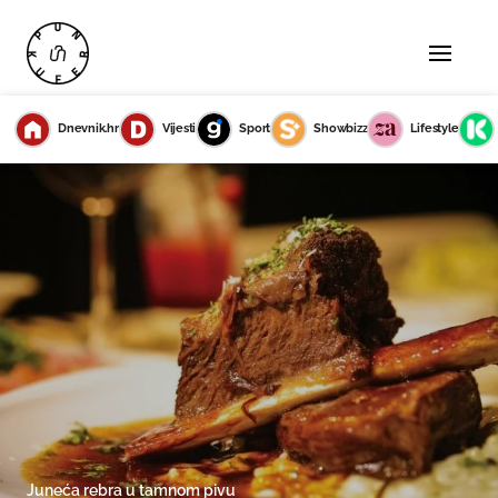
Dnevnik.hr
Vijesti
Sport
Showbizz
Lifestyle
Juneća rebra u tamnom pivu