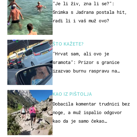
"Je li živ, zna li se?":
Snimka s Jadrana postala hit,
radi li i vaš muž ovo?
ŠTO KAŽETE?
"Hrvat sam, ali ovo je
sramota": Prizor s granice
izazvao burnu raspravu na
društvenim mrežama
KAO IZ PIŠTOLJA
Dobacila komentar trudnici bez
noge, a muž ispalio odgovor
kao da je samo čekao…