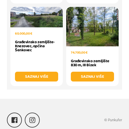
60.000,00 €
Građevinsko zemljište-
Knezovec, općina
Šenkovec
74.700,00 €
Građevinsko zemljište
830 m, III Bizek
SAZNAJ VIŠE
SAZNAJ VIŠE
© Punkufer