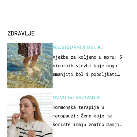
ZDRAVLJE
NAJSIGURNIJI OBLIK
REKREACIJE
Vježbe za koljeno u moru: 5
sigurnih vježbi koje mogu
smanjiti bol i poboljšati
pokretljivost
NOVO ISTRAŽIVANJE
Hormonska terapija u
menopauzi: Žene koje je
koriste imaju znatno manji
rizik od ovoga