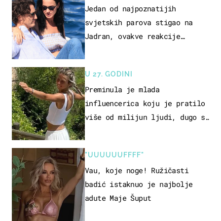
Jedan od najpoznatijih
svjetskih parova stigao na
Jadran, ovakve reakcije
vjerojatno nisu očekivali
U 27. GODINI
Preminula je mlada
influencerica koju je pratilo
više od milijun ljudi, dugo se
borila s opakom bolešću
"UUUUUUFFFF"
Vau, koje noge! Ružičasti
badić istaknuo je najbolje
adute Maje Šuput