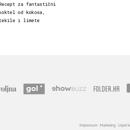
Recept za fantastični
koktel od kokosa,
tekile i limete
Impressum
Marketing
Uvjeti k