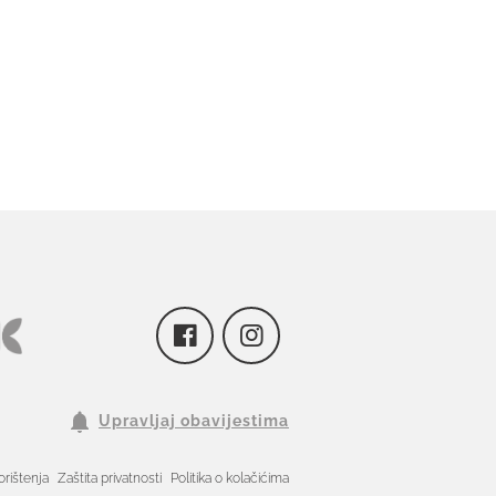
Upravljaj obavijestima
orištenja
Zaštita privatnosti
Politika o kolačićima