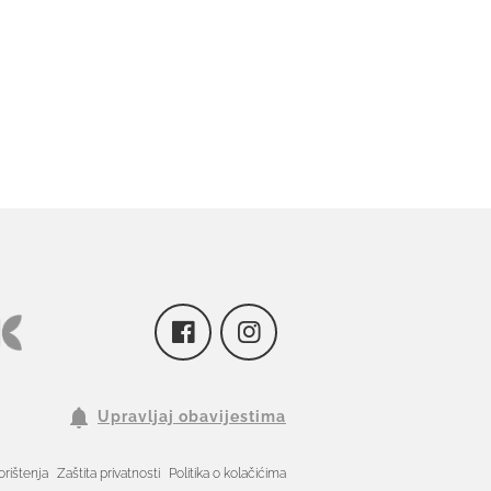
Upravljaj obavijestima
orištenja
Zaštita privatnosti
Politika o kolačićima