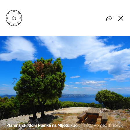
Planinarski dom Planka na Mljetu - 19
Foto: Romeo Ibrišević