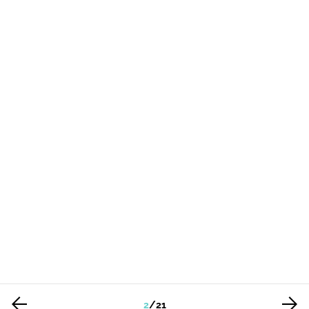
2
/
21