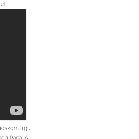
je!
adskom trgu
nog Pana. A