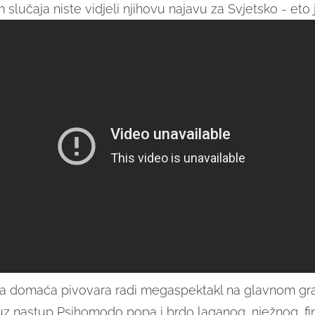
 slučaja niste vidjeli njihovu najavu za Svjetsko - eto 
ča domaća pivovara radi megaspektakl na glavnom gr
 uz nastup Psihomodo popa i brdo laganog, nježnog, fi