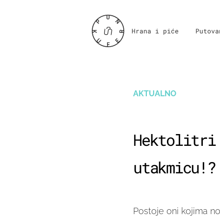
Hrana i piće
Putova
AKTUALNO
Hektolitri
utakmicu!?
Postoje oni kojima n