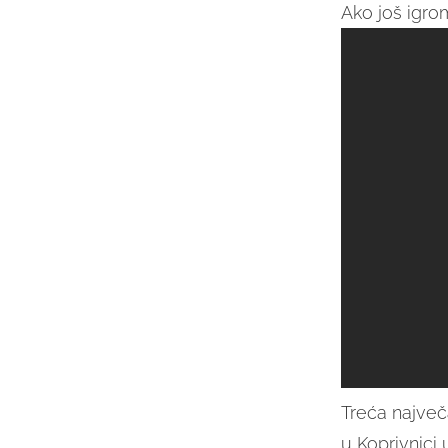
Ako još igrom
Treća najve
u Koprivnici