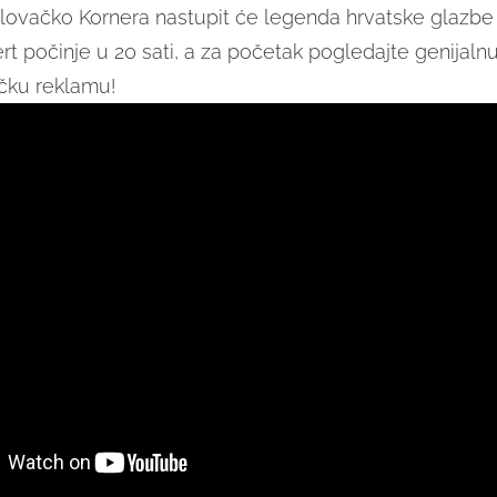
lovačko Kornera nastupit će legenda hrvatske glazb
rt počinje u 20 sati, a za početak pogledajte genijaln
ičku reklamu!