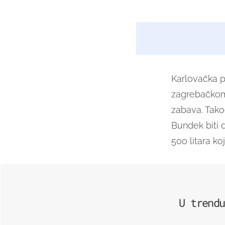
Karlovačka p
zagrebačkom 
zabava. Tako
Bundek biti 
500 litara ko
U trendu