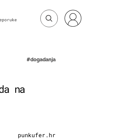
eporuke
#dogadanja
da na
punkufer.hr