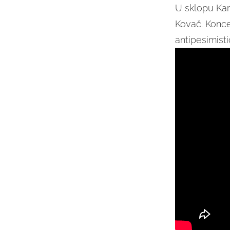
U sklopu Kar
Kovač. Konce
antipesimist