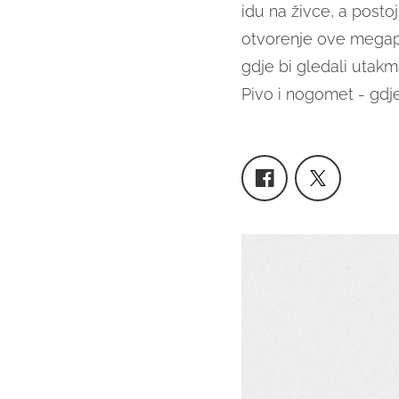
idu na živce, a
postoj
otvorenje ove megapr
gdje bi gledali utakm
Pivo i nogomet - gdje