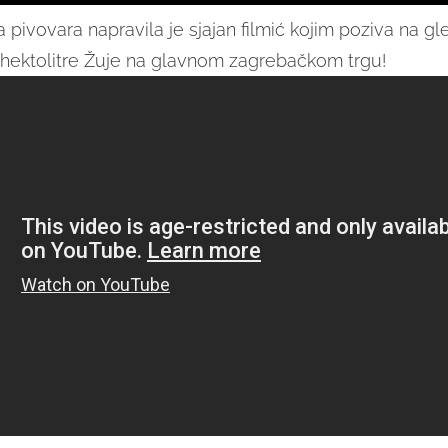
 pivovara napravila je sjajan filmić kojim poziva na gl
hektolitre Žuje na glavnom zagrebačkom trgu!