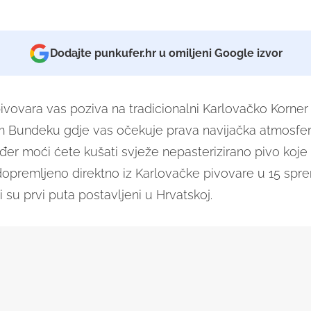
Dodajte punkufer.hr u omiljeni Google izvor
ivovara vas poziva na tradicionalni Karlovačko Korner
Bundeku gdje vas očekuje prava navijačka atmosfera
đer moći ćete kušati svježe nepasterizirano pivo koje
dopremljeno direktno iz Karlovačke pivovare u 15 spr
ji su prvi puta postavljeni u Hrvatskoj.