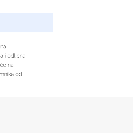
 na
 i odlična
 će na
emnika od