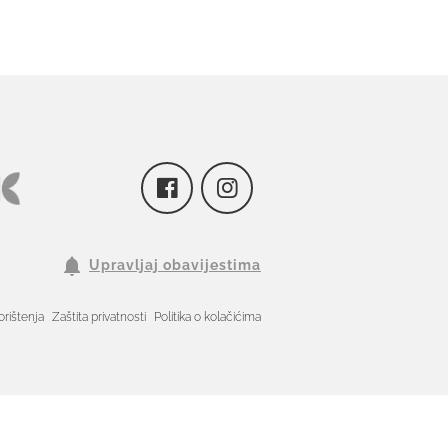
Upravljaj obavijestima
orištenja
Zaštita privatnosti
Politika o kolačićima