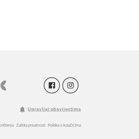
Upravljaj obavijestima
orištenja
Zaštita privatnosti
Politika o kolačićima