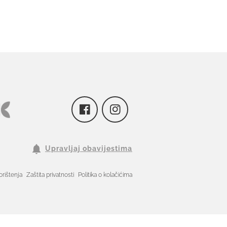
Upravljaj obavijestima
orištenja
Zaštita privatnosti
Politika o kolačićima