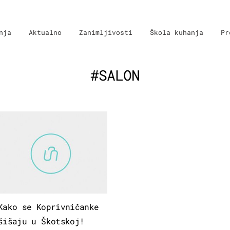
nja
Aktualno
Zanimljivosti
Škola kuhanja
Pr
#SALON
Kako se Koprivničanke
šišaju u Škotskoj!