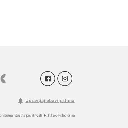
Upravljaj obavijestima
orištenja
Zaštita privatnosti
Politika o kolačićima