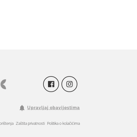
Upravljaj obavijestima
orištenja
Zaštita privatnosti
Politika o kolačićima