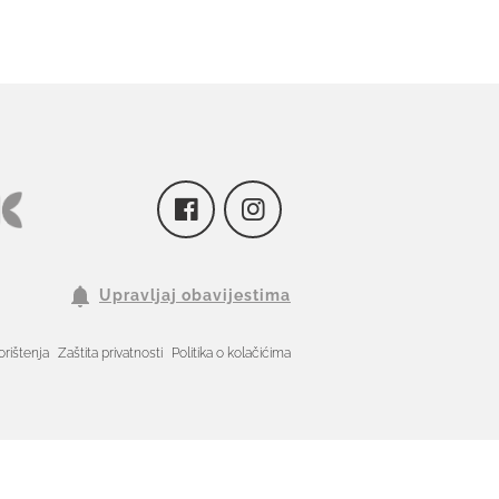
Upravljaj obavijestima
orištenja
Zaštita privatnosti
Politika o kolačićima