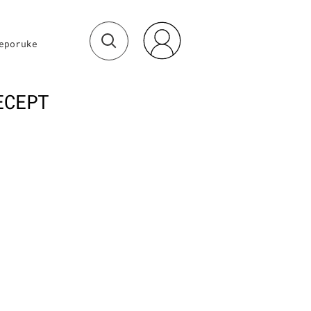
eporuke
ECEPT