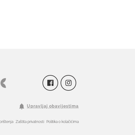
Upravljaj obavijestima
orištenja
Zaštita privatnosti
Politika o kolačićima