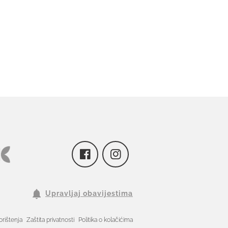
Upravljaj obavijestima
orištenja
Zaštita privatnosti
Politika o kolačićima