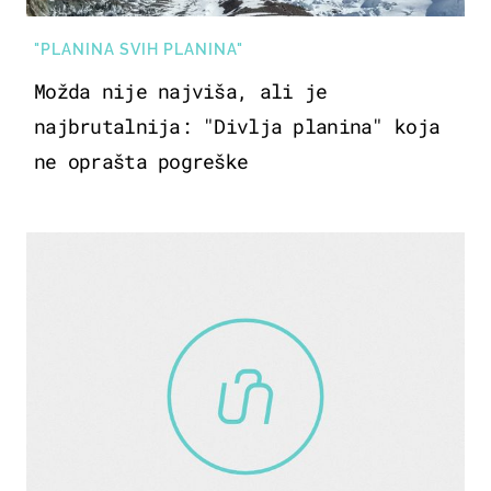
"PLANINA SVIH PLANINA"
Možda nije najviša, ali je
najbrutalnija: "Divlja planina" koja
ne oprašta pogreške