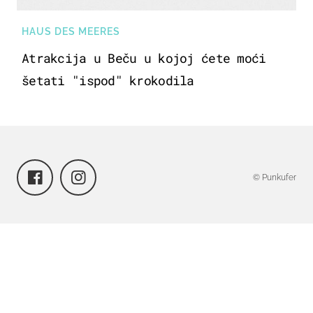
HAUS DES MEERES
Atrakcija u Beču u kojoj ćete moći
šetati "ispod" krokodila
© Punkufer