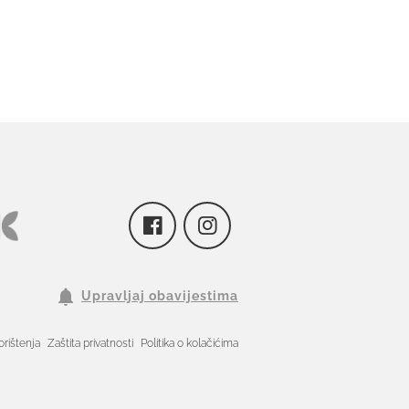
Upravljaj obavijestima
orištenja
Zaštita privatnosti
Politika o kolačićima