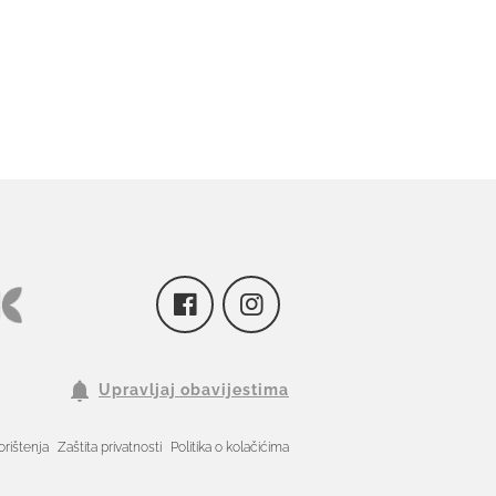
Upravljaj obavijestima
orištenja
Zaštita privatnosti
Politika o kolačićima