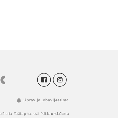
Upravljaj obavijestima
orištenja
Zaštita privatnosti
Politika o kolačićima