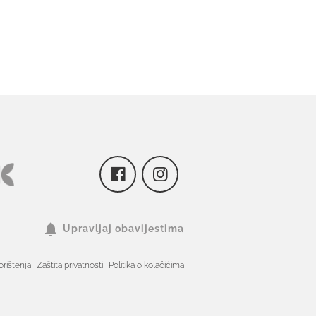
Upravljaj obavijestima
orištenja
Zaštita privatnosti
Politika o kolačićima