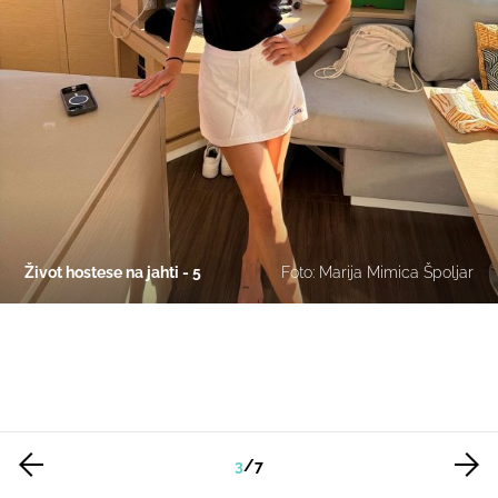
Život hostese na jahti - 5
Foto: Marija Mimica Špoljar
3
/
7