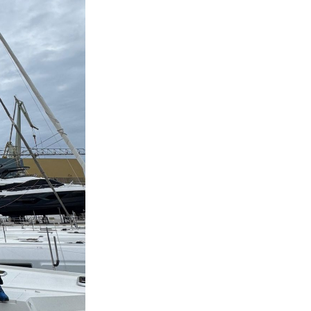
+
7
15 PITANJA
Kviz općeg znanja: Za one pred kojima
nu
se i Google može sakriti