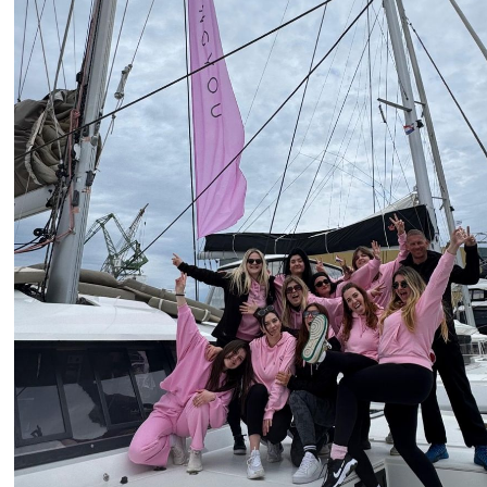
+
10
SINJAC KOD PLAŠKOG
Tajanstveno jezero kod Plaškog:
u
Filmska priča skrivena uz zaboravlje
cestu