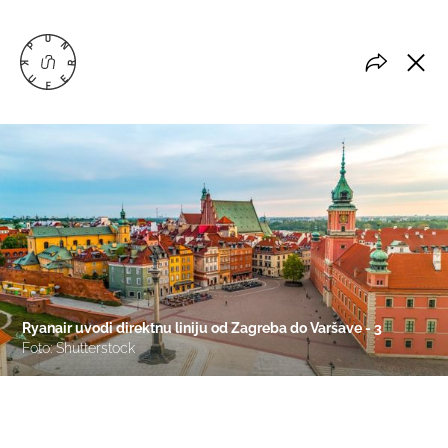
Ryanair uvodi direktnu liniju od Zagreba do Varšave - 3
Foto: Shutterstock