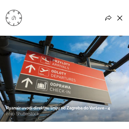
Ryanair uvodi direktnu liniju od Zagreba do Varšave - 4
Foto: Shutterstock