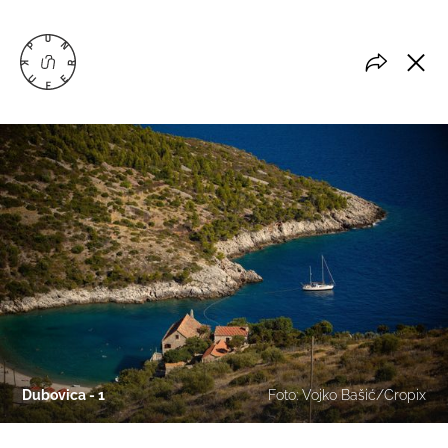
Dubovica - 1
Foto: Vojko Bašić/Cropix