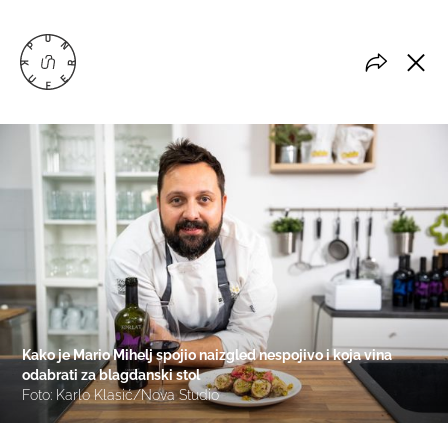
Kako je Mario Mihelj spojio naizgled nespojivo i koja vina
odabrati za blagdanski stol
Foto: Karlo Klasić/Nova Studio