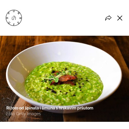
Rižoto od špinata i limuna s hrskavim pršutom
Foto: Getty Images