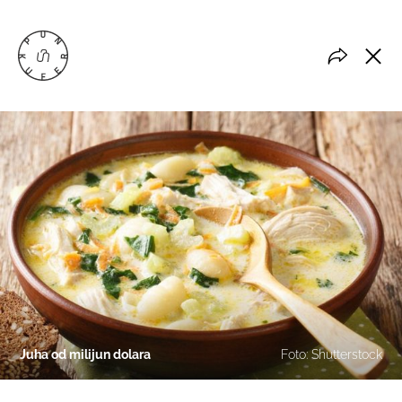
Juha od milijun dolara
Foto: Shutterstock