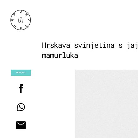
Hrskava svinjetina s ja
mamurluka
PODIJELI
POGLEDAJ