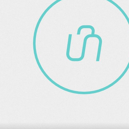
+
2
+
1
TJEDNI JELOVNIK
eto –
Ovih 7 jela ne morate kuhati, savrše
o
su za toplinski val – imamo dobar pl
za ovaj tjedan