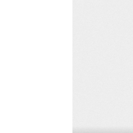
TJEDNI JELOVNIK
Lagana su, fina i savršena za lj
radit ćemo ovih 7 divnih jela, p
jedno svaki dan ovog tjedna