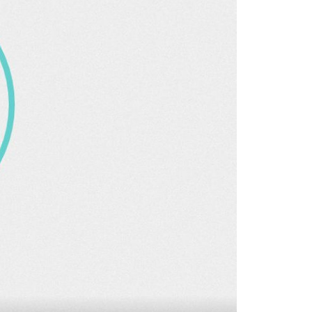
+
3
VIŠE OD TRADICIJE
na
Makaruli mirakuli: Konoba Baća u Stonu
an
otkriva recept za originalnu stonsku
tortu