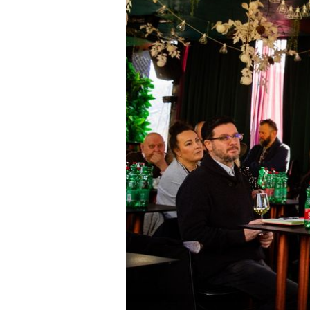
OMILJENO DOGAĐANJE
Vinart Grand Tasting: Čak 160 vi
i 5 tisuća vinskih entuzijasta i
profesionalaca u Laubi