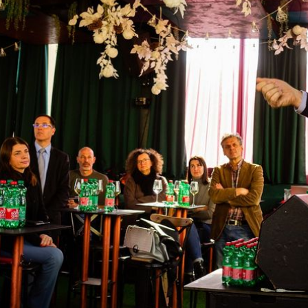
+
5
2. ECO-WINE FEST
narija
Vino i glazba u prirodi: Dođite na
festival koji spaja uživanje i
ekologiju