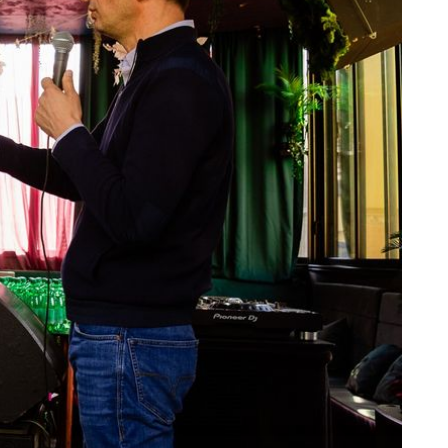
+
5
GREEN RIVER FESTIVAL
Festival uz Savu na kojem smo ostali
satima: Afrički ritmovi, hrana i
kokteli za peticu