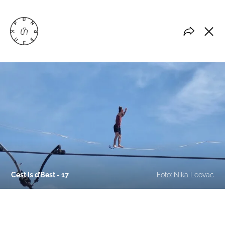
Cest is d’Best - 17
Foto: Nika Leovac