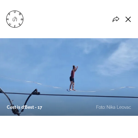
Cest is d’Best - 17
Foto: Nika Leovac