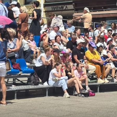
+
8
+
8
LJETO U ZAGREBU
jetiti
Čvenk na Griču: Još deset dana bogat
programa na Gornjem gradu