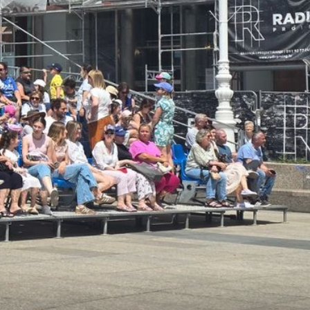
+
2
NIGDJE NIKOGA
og
"Evo zašto volim ljeto u Zagrebu":
Razlozi zbog kojih godišnji odmor u
gradu nije pokora