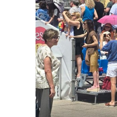
KOD HENDRIXOVA MOSTA
5 razloga zašto ovoga tjedna pos
Green River Festival