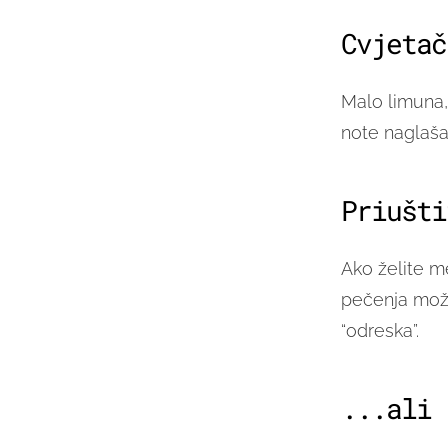
Cvjetač
Malo limuna,
note naglašav
Priušti
Ako želite m
pečenja mož
“odreska”.
...ali 