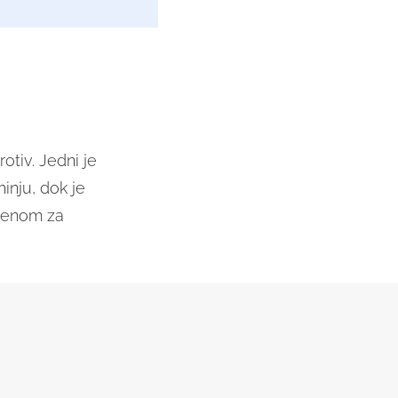
1
otiv. Jedni je
inju, dok je
mjenom za