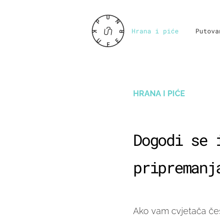
Hrana i piće
Putova
HRANA I PIĆE
Dogodi se 
pripremanj
Ako vam cvjetača čes