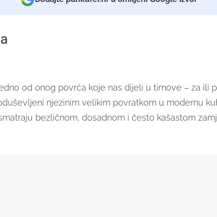
a
edno od onog povrća koje nas dijeli u timove – za ili pr
oduševljeni njezinim velikim povratkom u modernu kuh
e smatraju bezličnom, dosadnom i često kašastom za