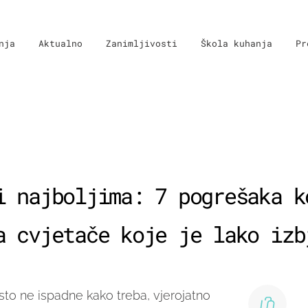
nja
Aktualno
Zanimljivosti
Škola kuhanja
Pr
i najboljima: 7 pogrešaka k
a cvjetače koje je lako izb
to ne ispadne kako treba, vjerojatno