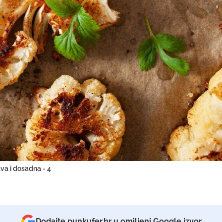
ava i dosadna - 4
Dodajte punkufer.hr u omiljeni Google izvor