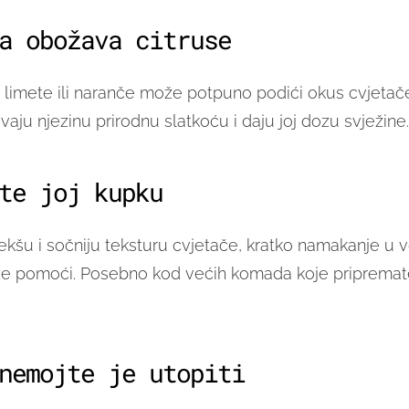
a obožava citruse
 limete ili naranče može potpuno podići okus cvjetače
aju njezinu prirodnu slatkoću i daju joj dozu svježine.
te joj kupku
ekšu i sočniju teksturu cvjetače, kratko namakanje u vo
e pomoći. Posebno kod većih komada koje pripremat
nemojte je utopiti