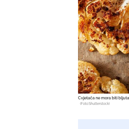
Cvjetača ne mora biti bljut
(Foto:Shutterstock)