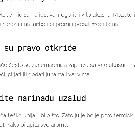
etače nije samo jestiva, nego je i vrlo ukusna. Možete je
 ili narezati na tanko i pripremiti poput medaljona.
 su pravo otkriće
ače često su zanemareni, a zapravo su vrlo ukusni i hra
i, pirjati ili dodati juhama i varivima.
ite marinadu uzalud
ča teško upija - bilo što. Zato ju je bolje prvo termički 
ati kako bi upila sve arome.