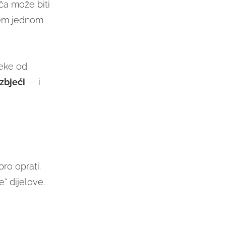
ača može biti
rem jednom
neke od
zbjeći
— i
bro oprati.
” dijelove.