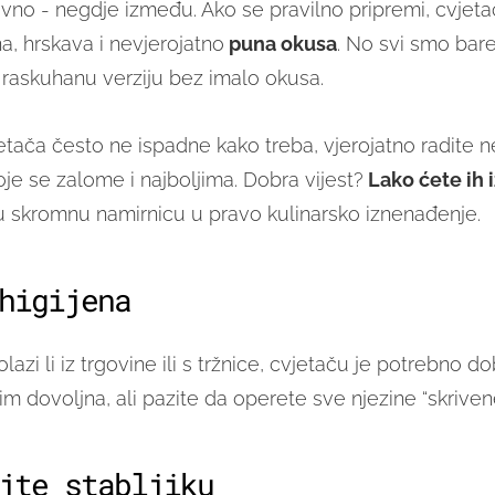
ravno - negdje između. Ako se pravilno pripremi, cvjet
a, hrskava i nevjerojatno
puna okusa
. No svi smo ba
u raskuhanu verziju bez imalo okusa.
tača često ne ispadne kako treba, vjerojatno radite 
je se zalome i najboljima. Dobra vijest?
Lako ćete ih i
vu skromnu namirnicu u pravo kulinarsko iznenađenje.
higijena
lazi li iz trgovine ili s tržnice, cvjetaču je potrebno do
m dovoljna, ali pazite da operete sve njezine “skrivene
jte stabljiku