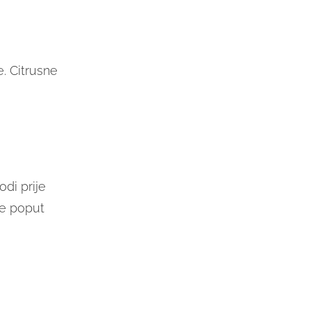
. Citrusne
di prije
e poput