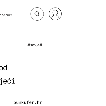
eporuke
#savjeti
od
jeći
punkufer.hr