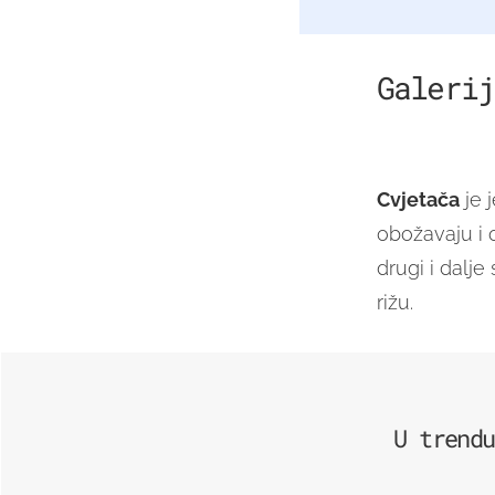
Galerij
Cvjetača
je j
obožavaju i 
drugi i dalj
rižu.
U trendu