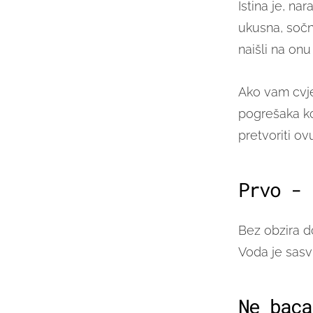
Istina je, na
ukusna, sočn
naišli na on
Ako vam cvje
pogrešaka ko
pretvoriti o
Prvo - 
Bez obzira do
Voda je sasvi
Ne baca