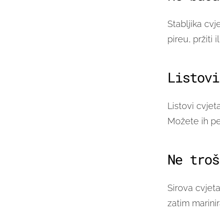
Stabljika cvj
pireu, pržiti
Listovi
Listovi cvjet
Možete ih peć
Ne troš
Sirova cvjeta
zatim marinir