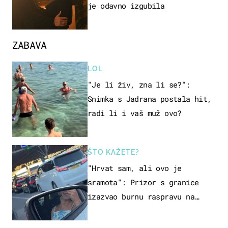
je odavno izgubila
ZABAVA
LOL
"Je li živ, zna li se?":
Snimka s Jadrana postala hit,
radi li i vaš muž ovo?
ŠTO KAŽETE?
"Hrvat sam, ali ovo je
sramota": Prizor s granice
izazvao burnu raspravu na
društvenim mrežama