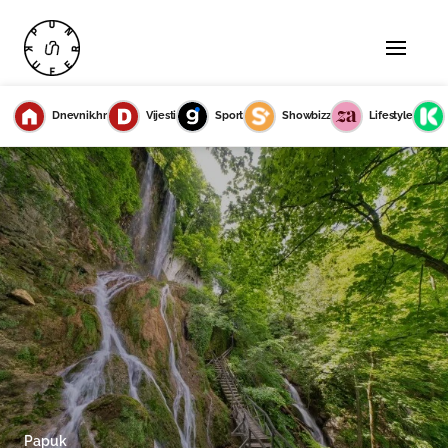
Dnevnik.hr
Vijesti
Sport
Showbizz
Lifestyle
Papuk