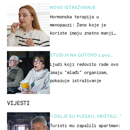
NOVO ISTRAŽIVANJE
Hormonska terapija u
menopauzi: Žene koje je
koriste imaju znatno manji
rizik od ovoga
STUDIJA NA GOTOVO 1.900
OSOBA
Ljudi koji redovito rade ovo
imaju “mlađi” organizam,
pokazuje istraživanje
VIJESTI
"I DALJE SU PLESALI, VRIŠTALI..."
Turisti mu zapalili apartman: