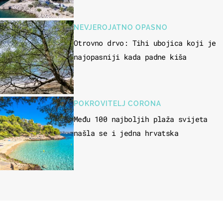
skakati u more
NEVJEROJATNO OPASNO
Otrovno drvo: Tihi ubojica koji je
najopasniji kada padne kiša
POKROVITELJ CORONA
Među 100 najboljih plaža svijeta
našla se i jedna hrvatska