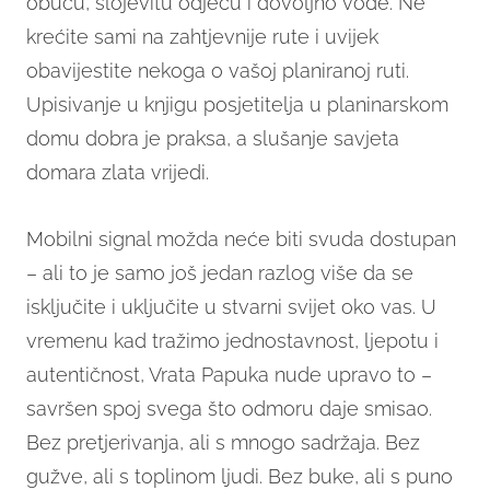
obuću, slojevitu odjeću i dovoljno vode. Ne
krećite sami na zahtjevnije rute i uvijek
obavijestite nekoga o vašoj planiranoj ruti.
Upisivanje u knjigu posjetitelja u planinarskom
domu dobra je praksa, a slušanje savjeta
domara zlata vrijedi.
Mobilni signal možda neće biti svuda dostupan
– ali to je samo još jedan razlog više da se
isključite i uključite u stvarni svijet oko vas. U
vremenu kad tražimo jednostavnost, ljepotu i
autentičnost, Vrata Papuka nude upravo to –
savršen spoj svega što odmoru daje smisao.
Bez pretjerivanja, ali s mnogo sadržaja. Bez
gužve, ali s toplinom ljudi. Bez buke, ali s puno