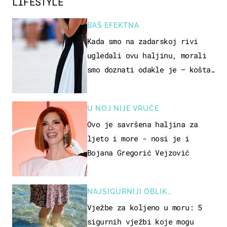
LIFESTYLE
BAŠ EFEKTNA
Kada smo na zadarskoj rivi
ugledali ovu haljinu, morali
smo doznati odakle je – košta
samo 18 eura
U NOJ NIJE VRUĆE
Ovo je savršena haljina za
ljeto i more - nosi je i
Bojana Gregorić Vejzović
NAJSIGURNIJI OBLIK
REKREACIJE
Vježbe za koljeno u moru: 5
sigurnih vježbi koje mogu