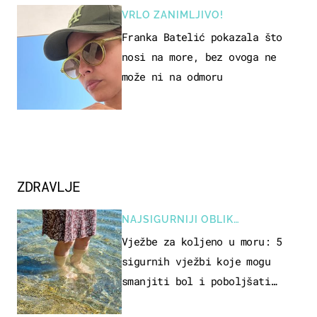
VRLO ZANIMLJIVO!
Franka Batelić pokazala što
nosi na more, bez ovoga ne
može ni na odmoru
ZDRAVLJE
NAJSIGURNIJI OBLIK
REKREACIJE
Vježbe za koljeno u moru: 5
sigurnih vježbi koje mogu
smanjiti bol i poboljšati
pokretljivost