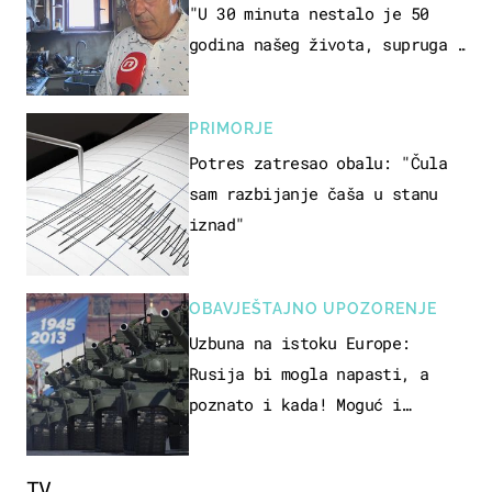
"U 30 minuta nestalo je 50
godina našeg života, supruga i
ja ne možemo oka sklopiti"
PRIMORJE
Potres zatresao obalu: "Čula
sam razbijanje čaša u stanu
iznad"
OBAVJEŠTAJNO UPOZORENJE
Uzbuna na istoku Europe:
Rusija bi mogla napasti, a
poznato i kada! Moguć i
kopneni upad u članicu NATO-a
TV