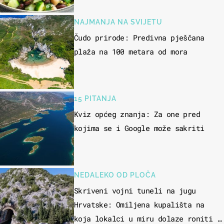
NAJMANJA NA SVIJETU
Čudo prirode: Predivna pješčana
plaža na 100 metara od mora
15 PITANJA
Kviz općeg znanja: Za one pred
kojima se i Google može sakriti
NEDALEKO OD PLOČA
Skriveni vojni tuneli na jugu
Hrvatske: Omiljena kupališta na
koja lokalci u miru dolaze roniti i