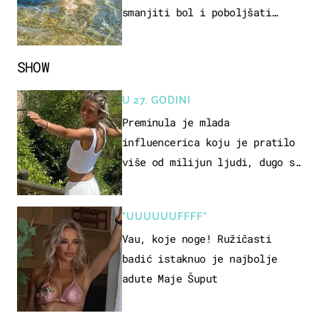
smanjiti bol i poboljšati
pokretljivost
SHOW
U 27. GODINI
Preminula je mlada
influencerica koju je pratilo
više od milijun ljudi, dugo se
borila s opakom bolešću
"UUUUUUFFFF"
Vau, koje noge! Ružičasti
badić istaknuo je najbolje
adute Maje Šuput