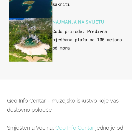
sakriti
NAJMANJA NA SVIJETU
Čudo prirode: Predivna
pješčana plaža na 100 metara
od mora
Geo Info Centar – muzejsko iskustvo koje vas
doslovno pokreće
Smješten u Voćinu,
Geo Info Centar
jedno je od