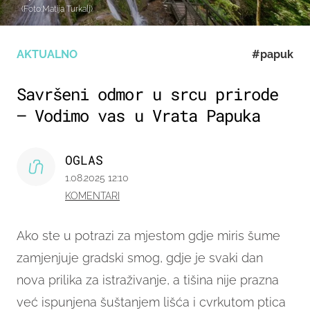
(Foto:Matija Turkalj)
AKTUALNO
#papuk
Savršeni odmor u srcu prirode
– Vodimo vas u Vrata Papuka
OGLAS
1.08.2025 12:10
KOMENTARI
Ako ste u potrazi za mjestom gdje miris šume
zamjenjuje gradski smog, gdje je svaki dan
nova prilika za istraživanje, a tišina nije prazna
već ispunjena šuštanjem lišća i cvrkutom ptica