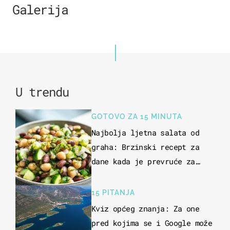
Galerija
7
U trendu
GOTOVO ZA 15 MINUTA
Najbolja ljetna salata od
graha: Brzinski recept za
dane kada je prevruće za
kuhanje
15 PITANJA
Kviz općeg znanja: Za one
pred kojima se i Google može