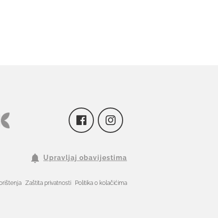
Upravljaj obavijestima
orištenja
Zaštita privatnosti
Politika o kolačićima