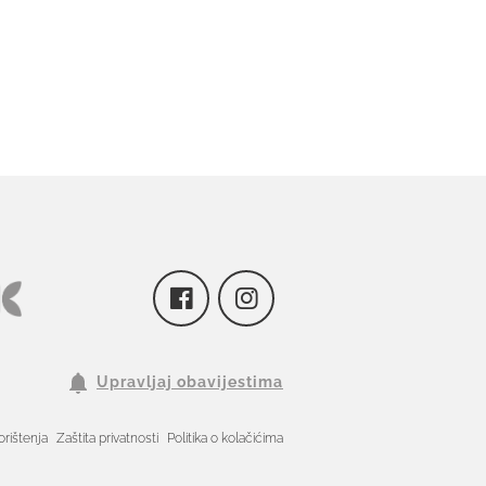
Upravljaj obavijestima
orištenja
Zaštita privatnosti
Politika o kolačićima