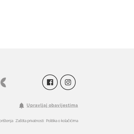
Upravljaj obavijestima
orištenja
Zaštita privatnosti
Politika o kolačićima