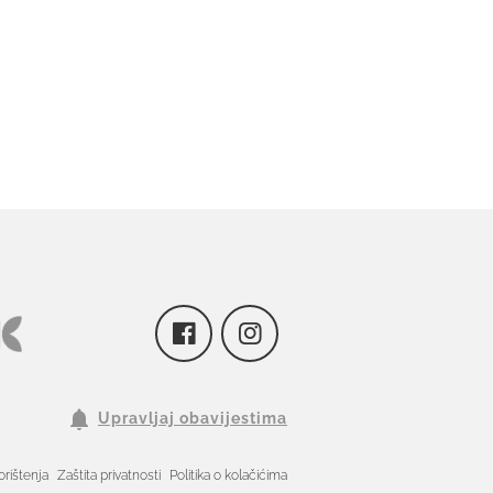
Upravljaj obavijestima
orištenja
Zaštita privatnosti
Politika o kolačićima