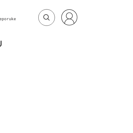
eporuke
U