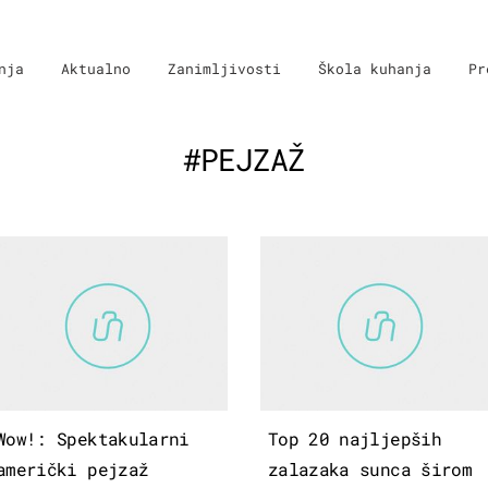
nja
Aktualno
Zanimljivosti
Škola kuhanja
Pr
#PEJZAŽ
Wow!: Spektakularni
Top 20 najljepših
američki pejzaž
zalazaka sunca širom