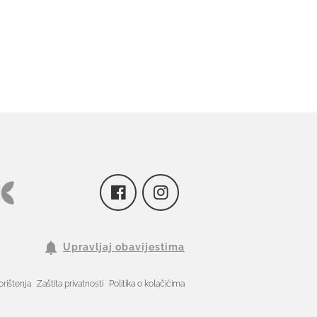
Upravljaj obavijestima
orištenja
Zaštita privatnosti
Politika o kolačićima